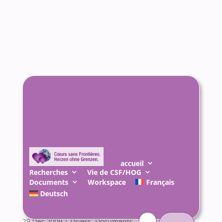
accueil
Recherches
Vie de CSF/HOG
Documents
Workspace
Français
La recherche du père –
Deutsch
Etat des lieux en Autriche
Rechercher :
29 Déc 2009
|
Divers
,
Documents