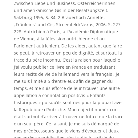
Zwischen Liebe und Business, Österreicherinnen
und amerikanische Gis in der Besatzungszeit,
Salzburg 1995, S. 84. 2 Brauerhoch Annette,
„Fräuleins“ und Gis, Stroemfeld/Nexus, 2006, S. 227-
228. Autrichien à Paris, à l’Académie Diplomatique
de Vienne, à la télévision autrichienne et au
Parlement autrichien). De les aider, autant que faire
se peut, à retrouver un peu de dignité, et surtout, la
trace du père inconnu. C’est la raison pour laquelle
j’ai voulu publier ce livre en France en traduisant
leurs récits de vie de l’allemand vers le français ; je
me suis limité à 5 d’entre-eux afin de gagner du
temps, et me suis efforcé de leur trouver une autre
appellation à connotation positive: « Enfants
historiques » puisqu’ils sont nés pour la plupart avec
la République d’Autriche. Mon objectif numéro un
était surtout d’arriver à trouver ne fût-ce que la trace
d’un seul père. Ce faisant, je me suis démarqué de
mes prédécesseurs que je viens d’évoquer et deux
ans après sa publication, c’est suite à l’article du