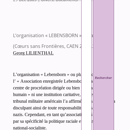
L’organisation « LEBENSBORN » de la SS
(Cœurs sans Frontières, CAEN 28.11.2009)
Georg LILIENTHAL
L’organisation « Lebensborn » ou plus exactement
l’ « Association enregistrée Lebensborn » ne fut ni un
centre de procréation dirigée ou bien un « haras
humain » ni une institution caritative, même si un
tribunal militaire américain l’a affirmé après la guerre, la
disculpant ainsi de toute responsabilité dans les crimes
nazis. Cependant, en tant qu’association SS, elle servit
par sa spécificité la politique raciale et de peuplement
national-socialiste.