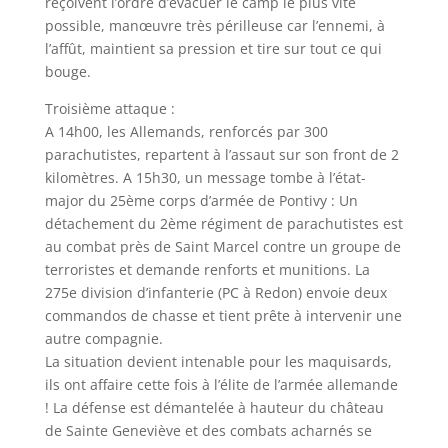
reçoivent l’ordre d’évacuer le camp le plus vite
possible, manœuvre très périlleuse car l’ennemi, à
l’affût, maintient sa pression et tire sur tout ce qui
bouge.
Troisième attaque :
A 14h00, les Allemands, renforcés par 300
parachutistes, repartent à l’assaut sur son front de 2
kilomètres. A 15h30, un message tombe à l’état-
major du 25ème corps d’armée de Pontivy : Un
détachement du 2ème régiment de parachutistes est
au combat près de Saint Marcel contre un groupe de
terroristes et demande renforts et munitions. La
275e division d’infanterie (PC à Redon) envoie deux
commandos de chasse et tient prête à intervenir une
autre compagnie.
La situation devient intenable pour les maquisards,
ils ont affaire cette fois à l’élite de l’armée allemande
! La défense est démantelée à hauteur du château
de Sainte Geneviève et des combats acharnés se