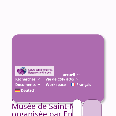
accueil
Recherches
Vie de CSF/HOG
Documents
Workspace
Français
Deutsch
Rencontre historique au
Rechercher :
Musée de Saint-Marcel
organisée par Emmanuel