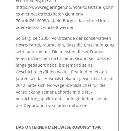
Erna Solberg in Oslo
(https://www.regjeringen.no/no/aktuelt/tale-kjonn-
og-menneskerettigheter-gjennom-
70ar/id2616005/). „Kein Bürger darf ohne Urteil
oder Gesetz verurteilt werden.“
Solberg, seit 2004 Vorsitzende der konservativen
Høyre-Partei, räumte ein, dass die Entschuldigung
sehr spät komme. Die meisten dieser Frauen
leben inzwischen nicht mehr. Grund sei, dass es
lange gedauert habe, bis jemand seine
Geschichte erzählen wollte. Erst in den letzten
Jahren sei das Ausmaß bekannt geworden. Im Jahr
2012 hatte sich Norwegens Polizeichef für die
Verstrickung seiner Behörde in die NS-
Vernichtungspolitik entschuldigt, indem sie bei
der Deportation von Juden mitwirkte.
DAS UNTERNEHMEN „WESERÜBUNG“ 1940