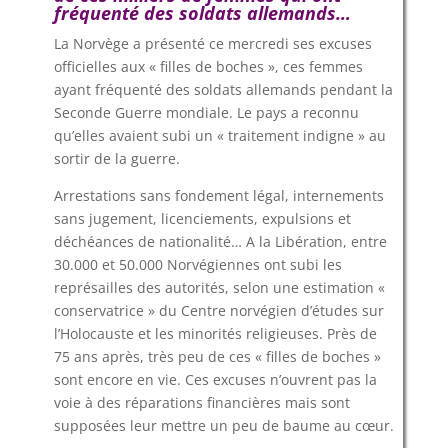
fréquenté des soldats allemands…
La Norvège a présenté ce mercredi ses excuses
officielles aux « filles de boches », ces femmes
ayant fréquenté des soldats allemands pendant la
Seconde Guerre mondiale. Le pays a reconnu
qu’elles avaient subi un « traitement indigne » au
sortir de la guerre.
Arrestations sans fondement légal, internements
sans jugement, licenciements, expulsions et
déchéances de nationalité… A la Libération, entre
30.000 et 50.000 Norvégiennes ont subi les
représailles des autorités, selon une estimation «
conservatrice » du Centre norvégien d’études sur
l’Holocauste et les minorités religieuses. Près de
75 ans après, très peu de ces « filles de boches »
sont encore en vie. Ces excuses n’ouvrent pas la
voie à des réparations financières mais sont
supposées leur mettre un peu de baume au cœur.