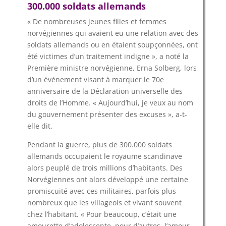
300.000 soldats allemands
« De nombreuses jeunes filles et femmes
norvégiennes qui avaient eu une relation avec des
soldats allemands ou en étaient soupçonnées, ont
été victimes d’un traitement indigne », a noté la
Première ministre norvégienne, Erna Solberg, lors
d’un événement visant à marquer le 70e
anniversaire de la Déclaration universelle des
droits de l’Homme. « Aujourd’hui, je veux au nom
du gouvernement présenter des excuses », a-t-
elle dit.
Pendant la guerre, plus de 300.000 soldats
allemands occupaient le royaume scandinave
alors peuplé de trois millions d’habitants. Des
Norvégiennes ont alors développé une certaine
promiscuité avec ces militaires, parfois plus
nombreux que les villageois et vivant souvent
chez l’habitant. « Pour beaucoup, c’était une
amourette d’adolescente, pour d’autres, l’amour