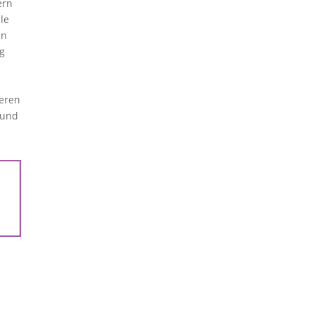
ern
le
en
ng
deren
 und