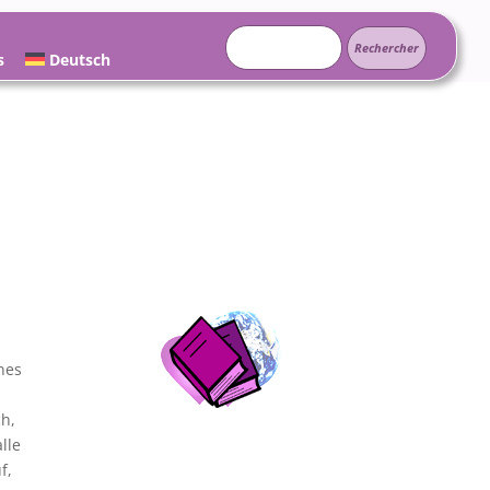
Rechercher :
s
Deutsch
nes
h,
lle
f,