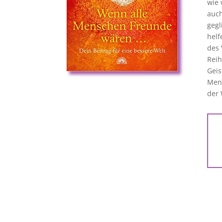
wie 
auch
gegl
helf
des 
Reih
Geis
Mens
der 