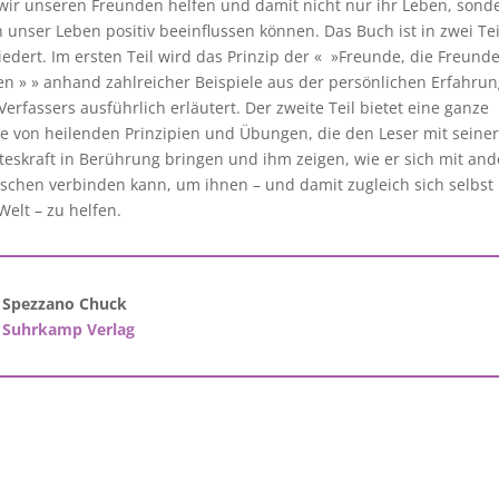
wir unseren Freunden helfen und damit nicht nur ihr Leben, sond
 unser Leben positiv beeinflussen können. Das Buch ist in zwei Tei
iedert. Im ersten Teil wird das Prinzip der « »Freunde, die Freund
en » » anhand zahlreicher Beispiele aus der persönlichen Erfahru
Verfassers ausführlich erläutert. Der zweite Teil bietet eine ganze
e von heilenden Prinzipien und Übungen, die den Leser mit seiner
teskraft in Berührung bringen und ihm zeigen, wie er sich mit an
chen verbinden kann, um ihnen – und damit zugleich sich selbst
Welt – zu helfen.
Spezzano Chuck
Suhrkamp Verlag