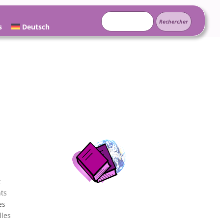
Rechercher :
s
Deutsch
t
nts
es
lles