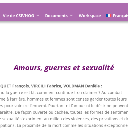
Vie de CSF/HOG
Documents
Workspace
Françai
Amours, guerres et sexualité
UET François, VIRGILI Fabrice, VOLDMAN Danièle :
d la guerre est là, comment continue-t-on d’aimer ? Au combat
e à l’arrière, hommes et femmes sont censés garder toutes leurs
es pour vaincre l’ennemi. Pourtant ni l’amour ni le désir ne peuven
araître. De façon ouverte ou cachée, toutes les formes de sentime
e sexualité s’expriment au milieu des violences, des privations et d
pations. La proximité de la mort comme les situations exceptionne