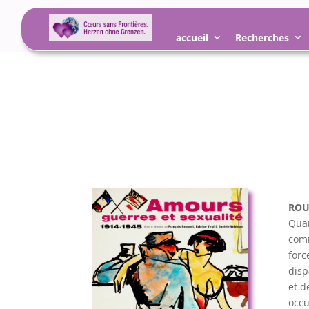
accueil
Recherches
ROUQ
Quan
comm
forc
disp
et d
occu