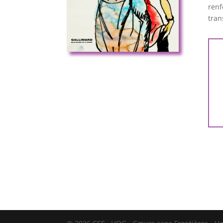
renf
tran