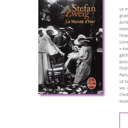
Le m
gran
écri
mond
l’es
Livr
« so
gâch
puis
l’hi
Pars
ce t
vie,
C’es
esse