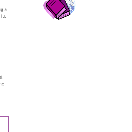
ig a
 lu,
,
i,
une
s