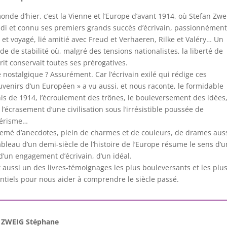
onde d’hier, c’est la Vienne et l’Europe d’avant 1914, où Stefan Zwe
di et connu ses premiers grands succès d’écrivain, passionnément
t et voyagé, lié amitié avec Freud et Verhaeren, Rilke et Valéry… Un
e de stabilité où, malgré des tensions nationalistes, la liberté de
prit conservait toutes ses prérogatives.
e nostalgique ? Assurément. Car l’écrivain exilé qui rédige ces
uvenirs d’un Européen » a vu aussi, et nous raconte, le formidable
is de 1914, l’écroulement des trônes, le bouleversement des idées
 l’écrasement d’une civilisation sous l’irrésistible poussée de
tlérisme…
emé d’anecdotes, plein de charmes et de couleurs, de drames auss
ableau d’un demi-siècle de l’histoire de l’Europe résume le sens d’
 d’un engagement d’écrivain, d’un idéal.
t aussi un des livres-témoignages les plus bouleversants et les plu
ntiels pour nous aider à comprendre le siècle passé.
ZWEIG Stéphane