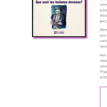
ince
jusq
diss
garç
Père
aux 
cont
reco
Avis
répo
vous
l’hy
proc