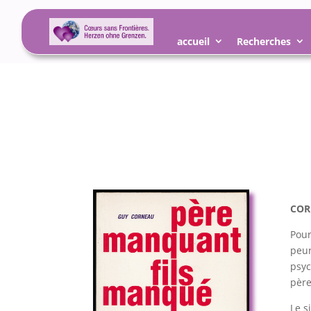
accueil
Recherches
COR
Pour
peur
psyc
père
Le s