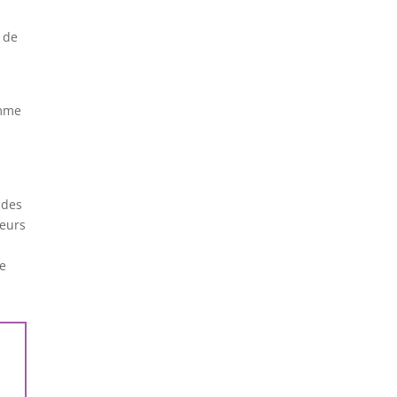
 de
omme
 des
leurs
le