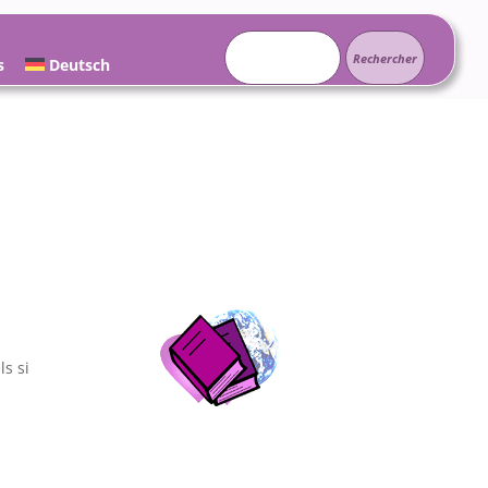
Rechercher :
s
Deutsch
ls si