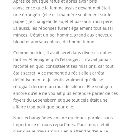
Après ce brusque refus et après avoir pris
conscience que la femme assise devant moi était
une étrangère (elle est ma mère seulement sur le
papier) je changeai de sujet et passai à mon père.
Là aussi, les réponses furent également tout aussi
minces. C’était un bel homme, grand aux cheveux
blond et aux yeux bleus, de bonne tenue.
Comme policier, il avait servi dans diverses unités
tant en Allemagne qu’à l’étranger. Il n’avait jamais
raconté en quoi consistaient ses missions, car tout
était secret. A ce moment du récit elle s’arrêta
définitivement et je sentis vraiment qu’elle se
réfugiait derrière un mur de silence. Elle souligna
encore qu’elle ne voulait plus entendre parler de ces
foyers du
Lebensborn
et que tout cela était une
affaire trop politique pour elle.
Nous échangeâmes encore quelques paroles sans
importance et nous repartîmes. Pour moi, il était
clair que je n’avais plus rien à attendre d’elle. Je