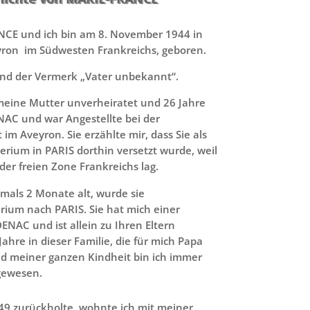
CE und ich bin am 8. November 1944 in
yron im Südwesten Frankreichs, geboren.
and der Vermerk „Vater unbekannt“.
meine Mutter unverheiratet und 26 Jahre
ENAC und war Angestellte bei der
 im Aveyron. Sie erzählte mir, dass Sie als
rium in PARIS dorthin versetzt wurde, weil
der freien Zone Frankreichs lag.
mals 2 Monate alt, wurde sie
rium nach PARIS. Sie hat mich einer
ENAC und ist allein zu Ihren Eltern
Jahre in dieser Familie, die für mich Papa
meiner ganzen Kindheit bin ich immer
 gewesen.
49 zurückholte, wohnte ich mit meiner