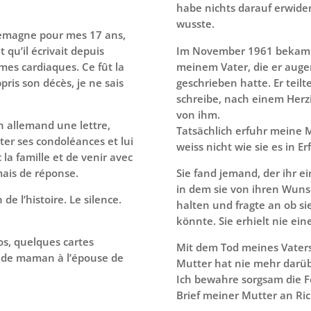
habe nichts darauf erwide
wusste.
llemagne pour mes 17 ans,
it qu’il écrivait depuis
Im November 1961 bekam i
lèmes cardiaques. Ce fût la
meinem Vater, die er auge
ris son décès, je ne sais
geschrieben hatte. Er teil
schreibe, nach einem Herzi
von ihm.
en allemand une lettre,
Tatsächlich erfuhr meine 
ter ses condoléances et lui
weiss nicht wie sie es in E
 la famille et de venir avec
amais de réponse.
Sie fand jemand, der ihr ei
in dem sie von ihren Wuns
 de l’histoire. Le silence.
halten und fragte an ob s
könnte. Sie erhielt nie ein
os, quelques cartes
Mit dem Tod meines Vaters 
re de maman à l’épouse de
Mutter hat nie mehr darü
Ich bewahre sorgsam die F
Brief meiner Mutter an Ric