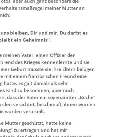
Fotos, aber auch ganz besonders die
Verhaltensmaßregel meiner Mutter an
mich:
uns bleiben, Dir und mir. Du darfst es
leibt ein Geheimnis“.
e meinen Vater, einen Offizier der
rend des Krieges kennenlernte und sie
einer Geburt musste sie ihre Eltern belügen
ie mit einem französischen Freund eine
hatte. Es galt damals als sehr
hes Kind zu bekommen, aber noch
n, dass der Vater ein sogenannter „Boche“
urden verachtet, beschimpft, ihnen wurden
e wurden verurteilt.
ne Mutter geschützt, hatte keine
eiung“ zu ertragen und hat mir
Weder in der Schule noch wo anders wurde