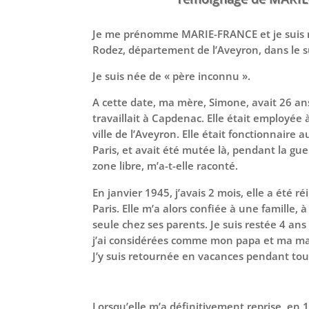
Je me prénomme MARIE-FRANCE et je suis 
Rodez, département de l’Aveyron, dans le s
Je suis née de « père inconnu ».
A cette date, ma mère, Simone, avait 26 ans. 
travaillait à Capdenac. Elle était employée 
ville de l’Aveyron. Elle était fonctionnaire 
Paris, et avait été mutée là, pendant la gue
zone libre, m’a-t-elle raconté.
En janvier 1945, j’avais 2 mois, elle a été r
Paris. Elle m’a alors confiée à une famille,
seule chez ses parents. Je suis restée 4 an
j’ai considérées comme mon papa et ma 
J’y suis retournée en vacances pendant to
Lorsqu’elle m’a définitivement reprise, en 19