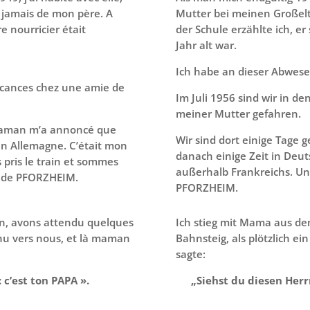
 jamais de mon père. A
Mutter bei meinen Großelt
re nourricier était
der Schule erzählte ich, er 
Jahr alt war.
Ich habe an dieser Abwesen
acances chez une amie de
Im Juli 1956 sind wir in de
meiner Mutter gefahren.
maman m’a annoncé que
Wir sind dort einige Tage g
en Allemagne. C’était mon
danach einige Zeit in Deut
pris le train et sommes
außerhalb Frankreichs. Un
m de PFORZHEIM.
PFORZHEIM.
n, avons attendu quelques
Ich stieg mit Mama aus de
enu vers nous, et là maman
Bahnsteig, als plötzlich 
sagte:
 c’est ton PAPA ».
„Siehst du diesen Her