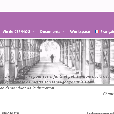
Vie de CSF/HOG
Documents
Workspace
Françai
 écrit son histoire pour ses enfants et petits-enfants, lors de la 
 lui ai proposé de mettre son témoignage sur le site.
é en demandant de la discrétion …
Chant
E-FRANCE
Lebensgesc