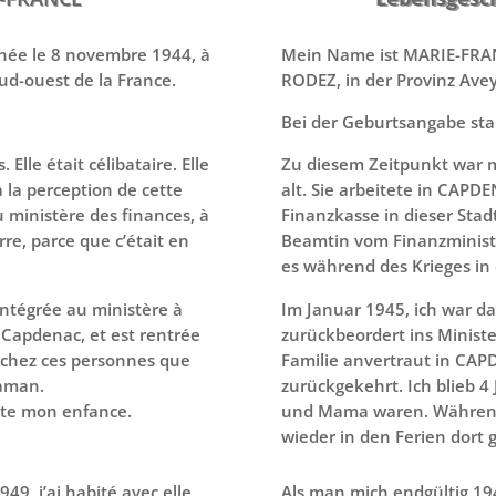
née le 8 novembre 1944, à
Mein Name ist MARIE-FRAN
ud-ouest de la France.
RODEZ, in der Provinz Ave
Bei der Geburtsangabe st
Elle était célibataire. Elle
Zu diesem Zeitpunkt war 
à la perception de cette
alt. Sie arbeitete in CAPD
au ministère des finances, à
Finanzkasse in dieser Stadt
rre, parce que c’était en
Beamtin vom Finanzministe
es während des Krieges in 
éintégrée au ministère à
Im Januar 1945, ich war da
 à Capdenac, et est rentrée
zurückbeordert ins Ministe
s chez ces personnes que
Familie anvertraut in CAPD
maman.
zurückgekehrt. Ich blieb 4 
ute mon enfance.
und Mama waren. Während 
wieder in den Ferien dort
49, j’ai habité avec elle,
Als man mich endgültig 19