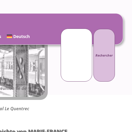
Rechercher :
s
Deutsch
réunion Ile de
al Le Quentrec
hichte von MARIE-FRANCE