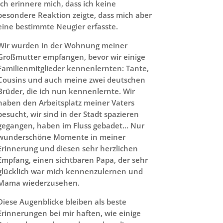
Ich erinnere mich, dass ich keine
besondere Reaktion zeigte, dass mich aber
eine bestimmte Neugier erfasste.
Wir wurden in der Wohnung meiner
Großmutter empfangen, bevor wir einige
Familienmitglieder kennenlernten: Tante,
Cousins und auch meine zwei deutschen
Brüder, die ich nun kennenlernte. Wir
haben den Arbeitsplatz meiner Vaters
besucht, wir sind in der Stadt spazieren
gegangen, haben im Fluss gebadet… Nur
wunderschöne Momente in meiner
Erinnerung und diesen sehr herzlichen
Empfang, einen sichtbaren Papa, der sehr
glücklich war mich kennenzulernen und
Mama wiederzusehen.
Diese Augenblicke bleiben als beste
Erinnerungen bei mir haften, wie einige