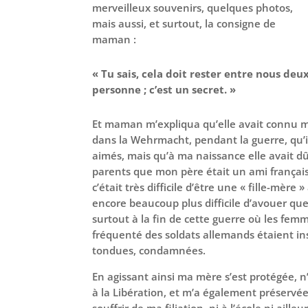
merveilleux souvenirs, quelques photos,
mais aussi, et surtout, la consigne de
maman :
« Tu sais, cela doit rester entre nous deux
personne ; c’est un secret. »
Et maman m’expliqua qu’elle avait connu m
dans la Wehrmacht, pendant la guerre, qu’i
aimés, mais qu’à ma naissance elle avait dû
parents que mon père était un ami français q
c’était très difficile d’être une « fille-mère 
encore beaucoup plus difficile d’avouer que
surtout à la fin de cette guerre où les fem
fréquenté des soldats allemands étaient in
tondues, condamnées.
En agissant ainsi ma mère s’est protégée, n’
à la Libération, et m’a également préservée 
souffrir de ma filiation, ni à l’école ni ail