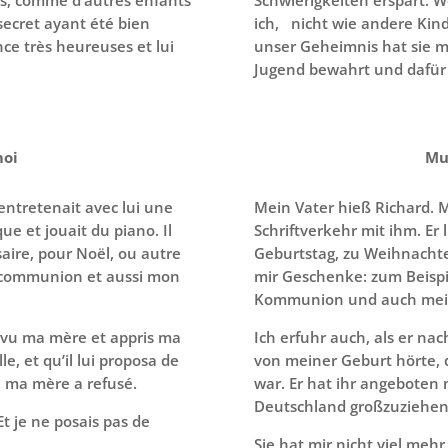
 secret ayant été bien
ich, nicht wie andere Kind
ce très heureuses et lui
unser Geheimnis hat sie mi
Jugend bewahrt und dafür b
moi
Mu
ntretenait avec lui une
Mein Vater hieß Richard. 
ue et jouait du piano. Il
Schriftverkehr mit ihm. Er
ire, pour Noël, ou autre
Geburtstag, zu Weihnachte
a communion et aussi mon
mir Geschenke: zum Beispi
Kommunion und auch mein
a revu ma mère et appris ma
Ich erfuhr auch, als er na
le, et qu’il lui proposa de
von meiner Geburt hörte, 
e ma mère a refusé.
war. Er hat ihr angeboten
Deutschland großzuziehen,
Et je ne posais pas de
Sie hat mir nicht viel mehr