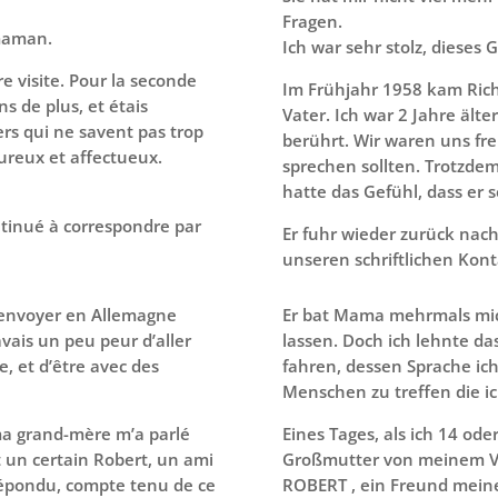
Fragen.
 maman.
Ich war sehr stolz, dieses
e visite. Pour la seconde
Im Frühjahr 1958 kam Rich
ns de plus, et étais
Vater. Ich war 2 Jahre ält
rs qui ne savent pas trop
berührt. Wir waren uns fr
ureux et affectueux.
sprechen sollten. Trotzdem
hatte das Gefühl, dass er s
ntinué à correspondre par
Er fuhr wieder zurück nach
unseren schriftlichen Kon
’envoyer en Allemagne
Er bat Mama mehrmals mic
’avais un peu peur d’aller
lassen. Doch ich lehnte das
e, et d’être avec des
fahren, dessen Sprache ic
Menschen zu treffen die ic
ma grand-mère m’a parlé
Eines Tages, als ich 14 ode
t un certain Robert, un ami
Großmutter von meinem Vat
 répondu, compte tenu de ce
ROBERT , ein Freund meiner