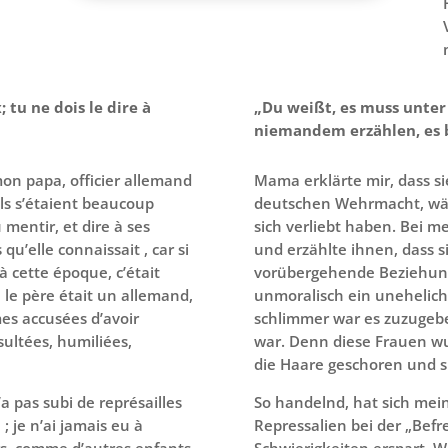
; tu ne dois le dire à
„Du weißt, es muss unter 
niemandem erzählen, es b
on papa, officier allemand
Mama erklärte mir, dass si
ls s’étaient beaucoup
deutschen Wehrmacht, wäh
 mentir, et dire à ses
sich verliebt haben. Bei m
u’elle connaissait , car si
und erzählte ihnen, dass s
» à cette époque, c’était
vorübergehende Beziehung 
 le père était un allemand,
unmoralisch ein unehelic
mes accusées d’avoir
schlimmer war es zuzugebe
sultées, humiliées,
war. Denn diese Frauen w
die Haare geschoren und si
a pas subi de représailles
So handelnd, hat sich mei
; je n’ai jamais eu à
Repressalien bei der „Befr
leurs, comme d’autres enfants
Schwierigkeiten erspart. 