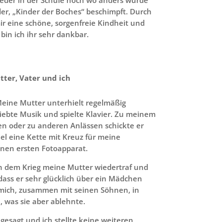
er, „Kinder der Boches“ beschimpft. Durch
r eine schöne, sorgenfreie Kindheit und
in ich ihr sehr dankbar.
tter, Vater und ich
Meine Mutter unterhielt regelmäßig
 liebte Musik und spielte Klavier. Zu meinem
n oder zu anderen Anlässen schickte er
el eine Kette mit Kreuz für meine
en ersten Fotoapparat.
ch dem Krieg meine Mutter wiedertraf und
dass er sehr glücklich über ein Mädchen
 mich, zusammen mit seinen Söhnen, in
 was sie aber ablehnte.
 gesagt und ich stellte keine weiteren