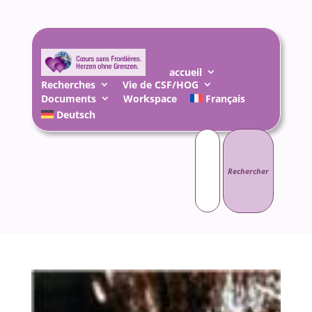
accueil
Recherches
Vie de CSF/HOG
Documents
Workspace
Français
Deutsch
Rechercher :