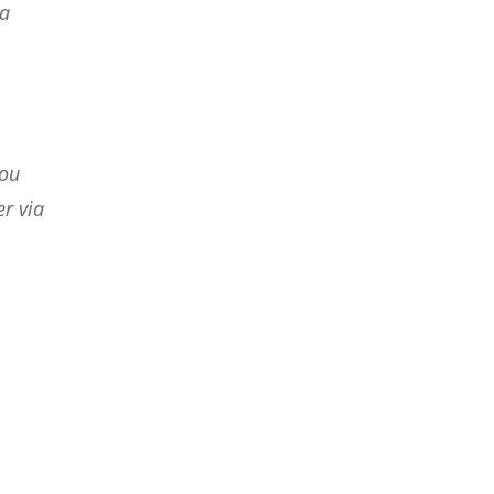
 a
 ou
r via