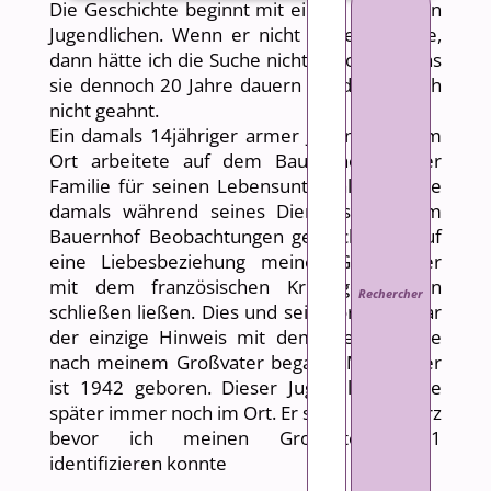
Die Geschichte beginnt mit einem deutschen
Jugendlichen. Wenn er nicht gewesen wäre,
dann hätte ich die Suche nicht begonnen. Das
sie dennoch 20 Jahre dauern würde habe ich
nicht geahnt.
Ein damals 14jähriger armer Jugendlicher im
Ort arbeitete auf dem Bauernhof meiner
Familie für seinen Lebensunterhalt. Er hatte
damals während seines Dienstes auf dem
Bauernhof Beobachtungen gemacht, die auf
eine Liebesbeziehung meiner Großmutter
mit dem französischen Kriegsgefangenen
schließen ließen. Dies und sein Vorname war
der einzige Hinweis mit dem meine Suche
nach meinem Großvater begann. Mein Vater
ist 1942 geboren. Dieser Jugendliche lebte
später immer noch im Ort. Er starb leider kurz
bevor ich meinen Großvater 2021
identifizieren konnte