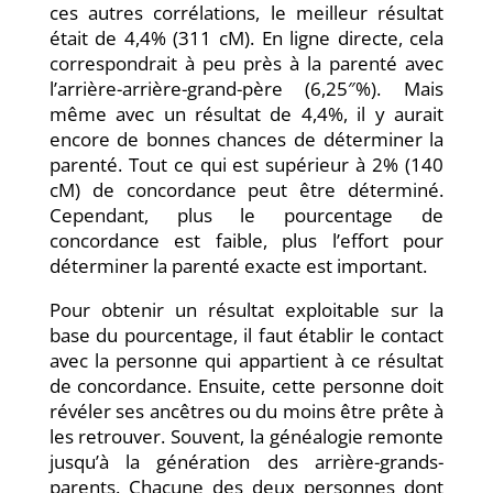
ces autres corrélations, le meilleur résultat
était de 4,4% (311 cM). En ligne directe, cela
correspondrait à peu près à la parenté avec
l’arrière-arrière-grand-père (6,25″%). Mais
même avec un résultat de 4,4%, il y aurait
encore de bonnes chances de déterminer la
parenté. Tout ce qui est supérieur à 2% (140
cM) de concordance peut être déterminé.
Cependant, plus le pourcentage de
concordance est faible, plus l’effort pour
déterminer la parenté exacte est important.
Pour obtenir un résultat exploitable sur la
base du pourcentage, il faut établir le contact
avec la personne qui appartient à ce résultat
de concordance. Ensuite, cette personne doit
révéler ses ancêtres ou du moins être prête à
les retrouver. Souvent, la généalogie remonte
jusqu’à la génération des arrière-grands-
parents. Chacune des deux personnes dont