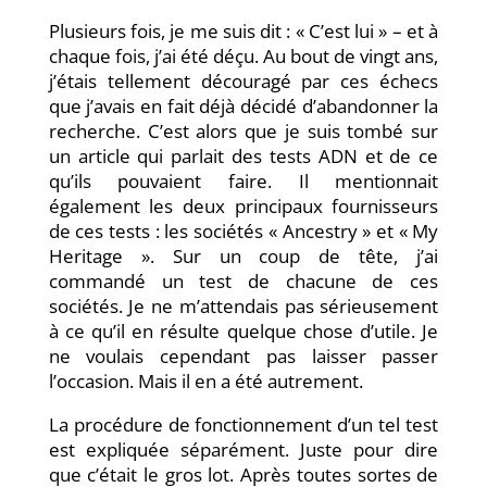
Plusieurs fois, je me suis dit : « C’est lui » – et à
chaque fois, j’ai été déçu. Au bout de vingt ans,
j’étais tellement découragé par ces échecs
que j’avais en fait déjà décidé d’abandonner la
recherche. C’est alors que je suis tombé sur
un article qui parlait des tests ADN et de ce
qu’ils pouvaient faire. Il mentionnait
également les deux principaux fournisseurs
de ces tests : les sociétés « Ancestry » et « My
Heritage ». Sur un coup de tête, j’ai
commandé un test de chacune de ces
sociétés. Je ne m’attendais pas sérieusement
à ce qu’il en résulte quelque chose d’utile. Je
ne voulais cependant pas laisser passer
l’occasion. Mais il en a été autrement.
La procédure de fonctionnement d’un tel test
est expliquée séparément. Juste pour dire
que c’était le gros lot. Après toutes sortes de