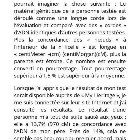
pourrait imaginer la chose suivante : Le
matériel génétique de la personne testée est
déroulé comme une longue corde lors de
l’évaluation et comparé avec des « cordes »
d’ADN identiques d’autres personnes testées.
Plus la concordance des « nœuds » à
l’intérieur de la « ficelle » est longue en
« centiMeter »(cm) (centiMorgan)(cM), plus la
parenté est étroite. Ce nombre est ensuite
converti en pourcentage. Tout pourcentage
supérieur à 1,5 % est supérieur à la moyenne.
Lorsque j’ai appris que le résultat de mon test
serait disponible auprès de « My Heritage », je
me suis connectée sur leur site Internet et j’ai
consulté les résultats. Le résultat d’une
personne m’a tout de suite sauté aux yeux :
elle a 13,7% (970 cM) de concordance avec
l’ADN de mon père. Près de 14%, cela ne
semble pas beaucoup au premier abord, mais