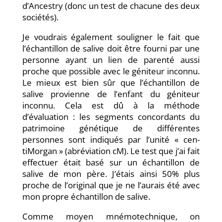
d’Ancestry (donc un test de chacune des deux
sociétés).
Je voudrais également souligner le fait que
l’échantillon de salive doit être fourni par une
personne ayant un lien de parenté aussi
proche que possible avec le géniteur inconnu.
Le mieux est bien sûr que l’échantillon de
salive provienne de l’enfant du géniteur
inconnu. Cela est dû à la méthode
d’évaluation : les segments concordants du
patrimoine génétique de différentes
personnes sont indiqués par l’unité « cen-
tiMorgan » (abréviation cM). Le test que j’ai fait
effectuer était basé sur un échantillon de
salive de mon père. J’étais ainsi 50% plus
proche de l’original que je ne l’aurais été avec
mon propre échantillon de salive.
Comme moyen mnémotechnique, on