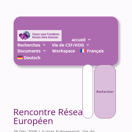
accueil
Recherches
Vie de CSF/HOG
Documents
Workspace
Français
Deutsch
Rechercher :
Rencontre Réseau
Européen
29 Déc 2009
|
Autres Evènements
,
Vie de