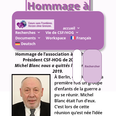
Hommage à
Michel
Blanc
accueil
Recherches
Vie de CSF/HOG
Documents
Workspace
Français
Deutsch
Rechercher :
Hommage de l’association à Michel Blanc
Président CSF-HOG de 2011 à 2017.
Michel Blanc nous a quittés le 20 novembre
2019.
À Berlin, en 2005, pour la
première fois un groupe
d’enfants de la guerre a
pu se réunir. Michel
Blanc était l’un d’eux.
C’est lors de cette
réunion qu’est née l’idée