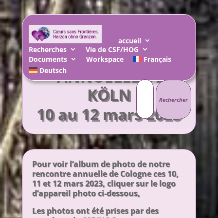
ALBUM PHOTO DE
accueil
Recherches
Vie de CSF/HOG
LA RENCONTRE
Documents
Workspace
Français
ANNUELLE DE
Deutsch
Rechercher :
KÖLN
10 au 12 mars 2023
Pour voir l’album de photo de notre
rencontre annuelle de Cologne ces 10,
11 et 12 mars 2023, cliquer sur le logo
d’appareil photo ci-dessous,
Les photos ont été prises par des