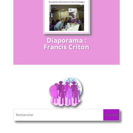
Diaporama :
Francis Criton