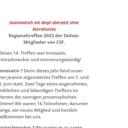
(automatisch mit deepl übersetzt ohne
Korrekturen)
Regionaltreffen 2023 der Südost-
Mitglieder von CSF.
Dieses 14. Treffen war innovativ,
Feinschmecker und erinnerungswürdig!
Innovativ ?
Denn dieses Jahr fand unser
von Jeanne organisiertes Treffen am 7. und
8. Juni statt. Zwei Tage eines angenehmen,
fröhlichen und lebendigen Treffens im
Herzen der sonnigen provenzalischen
Drôme! Wir waren 16 Teilnehmer, darunter
Serge, ein neues Mitglied und herzlich
willkommen bei uns.
Feinschmecker ?
Wir wagen es zu sagen,