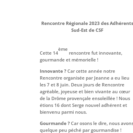
Rencontre Régionale 2023 des Adhérent
Sud-Est de CSF
ème
Cette 14
rencontre fut innovante,
gourmande et mémorielle !
Innovante ?
Car cette année notre
Rencontre organisée par Jeanne a eu lieu
les 7 et 8 juin. Deux jours de Rencontre
agréable, joyeuse et bien vivante au cœur
de la Drôme provençale ensoleillée ! Nous
étions 16 dont Serge nouvel adhérent et
bienvenu parmi nous.
Gourmande ?
Car osons le dire, nous avon
quelque peu péché par gourmandise !