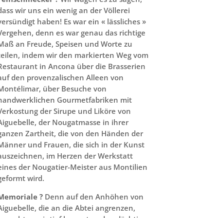
dass wir uns ein wenig an der Völlerei
versündigt haben! Es war ein « lässliches »
Vergehen, denn es war genau das richtige
Maß an Freude, Speisen und Worte zu
teilen, indem wir den markierten Weg vom
Restaurant in Ancona über die Brasserien
auf den provenzalischen Alleen von
Montélimar, über Besuche von
handwerklichen Gourmetfabriken mit
Verkostung der Sirupe und Liköre von
Aiguebelle, der Nougatmasse in ihrer
ganzen Zartheit, die von den Händen der
Männer und Frauen, die sich in der Kunst
auszeichnen, im Herzen der Werkstatt
eines der Nougatier-Meister aus Montilien
geformt wird.
Memoriale ?
Denn auf den Anhöhen von
Aiguebelle, die an die Abtei angrenzen,