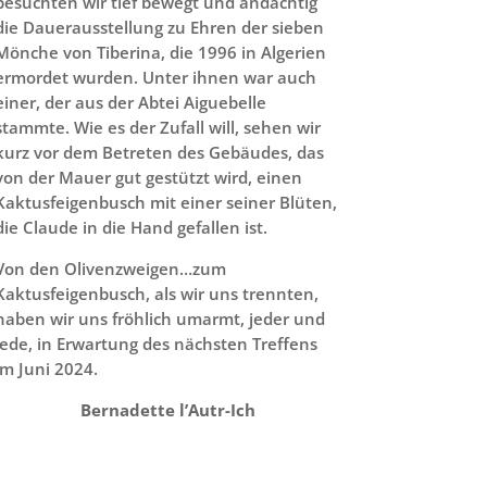
besuchten wir tief bewegt und andächtig
die Dauerausstellung zu Ehren der sieben
Mönche von Tiberina, die 1996 in Algerien
ermordet wurden. Unter ihnen war auch
einer, der aus der Abtei Aiguebelle
stammte. Wie es der Zufall will, sehen wir
kurz vor dem Betreten des Gebäudes, das
von der Mauer gut gestützt wird, einen
Kaktusfeigenbusch mit einer seiner Blüten,
die Claude in die Hand gefallen ist.
Von den Olivenzweigen…zum
Kaktusfeigenbusch, als wir uns trennten,
haben wir uns fröhlich umarmt, jeder und
jede, in Erwartung des nächsten Treffens
im Juni 2024.
Bernadette l’Autr-Ich