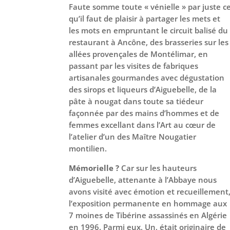
Faute somme toute « vénielle » par juste c
qu’il faut de plaisir à partager les mets et
les mots en empruntant le circuit balisé du
restaurant à Ancône, des brasseries sur les
allées provençales de Montélimar, en
passant par les visites de fabriques
artisanales gourmandes avec dégustation
des sirops et liqueurs d’Aiguebelle, de la
pâte à nougat dans toute sa tiédeur
façonnée par des mains d’hommes et de
femmes excellant dans l’Art au cœur de
l’atelier d’un des Maître Nougatier
montilien.
Mémorielle ?
Car sur les hauteurs
d’Aiguebelle, attenante à l’Abbaye nous
avons visité avec émotion et recueillement
l’exposition permanente en hommage aux
7 moines de Tibérine assassinés en Algérie
en 1996. Parmi eux, Un, était originaire de