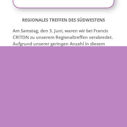
REGIONALES TREFFEN DES SÜDWESTENS
Am Samstag, den 3. Juni, waren wir bei Francis
CRITON zu unserem Regionaltreffen verabredet.
Aufgrund unserer geringen Anzahl in diesem
Jahr (wir waren nur 8) hatte er beschlossen, das
Treffen bei ihm zu Hause in seinem schönen
Haus in CISSE abzuhalten.
Alle trafen gegen 11 Uhr ein und wir erkundigten
uns zuerst nach den Abwesenden, bei denen die
sie kannten. Natürlich waren es meistens
gesundheitlichen Sorgen, die sie daran
hinderten, zu kommen.
Nach dem Aperitif auf der Terrasse im Garten
gab es ein ausgezeichnetes Mittagessen mit
Spezialitäten aus dem Poitou, das Bernadette für