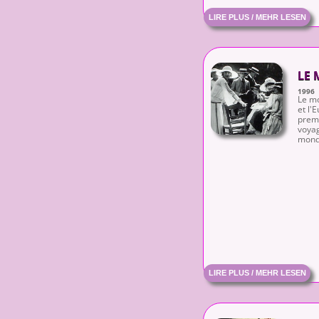
LIRE PLUS / MEHR LESEN
LE 
1996
Le mo
et l'
premi
voyag
monde
LIRE PLUS / MEHR LESEN