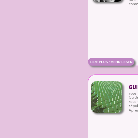
comme
LIRE PLUS / MEHR LESEN
GUI
1999
Guide
recen
sépul
Après