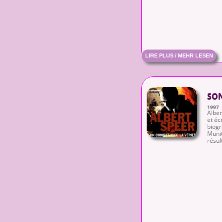
LIRE PLUS / MEHR LESEN
SON
1997
Alber
et éc
biogr
Munit
résult