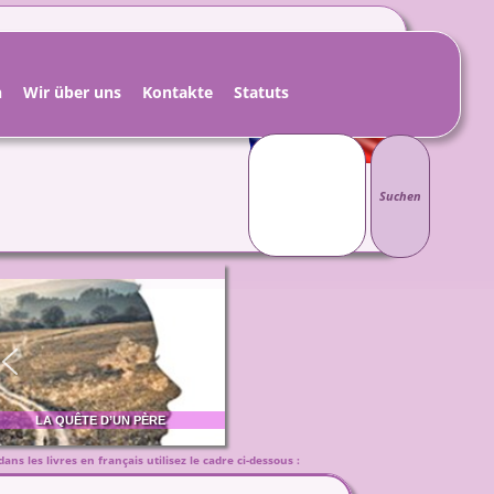
ZÖSISCHE BÜCHER
h
Wir über uns
Kontakte
Statuts
Suchen
nach:
LA QUÊTE D’UN PÈRE
ns les livres en français utilisez le cadre ci-dessous :