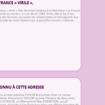
FRANCE « VIRILE »,
ance « virile », Des femmes tondues à la libération « La France
irile ou morte », a-t-on dit en 1944. Virile, elle le fut et les
s des femmes accusées de collaboration en témoignent. Sur
pisode de notre histoire qui, aujourd’hui encore, continue...
ONNU À CETTE ADRESSE
nnu à cette adresse TAYLOR Kressmann Avec ce roman
olaire, Kressmann TAYLOR raconte l’histoire de deux amis,
n SCHULSE, un Allemand et Max EISENSTEIN, un juif
cain, associés à San Francisco dans une affaire prospère de