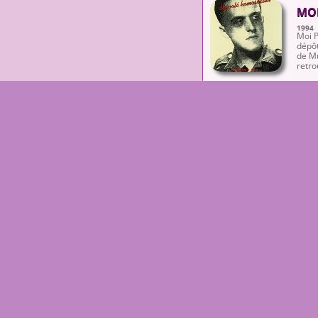
MOI
1994
Moi P
dépôt
de Mu
retro
LIRE PLUS / MEHR LESEN
LES
1993
Les e
facil
Raph