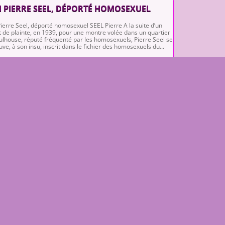
 PIERRE SEEL, DÉPORTÉ HOMOSEXUEL
ierre Seel, déporté homosexuel SEEL Pierre A la suite d’un
 de plainte, en 1939, pour une montre volée dans un quartier
lhouse, réputé fréquenté par les homosexuels, Pierre Seel se
uve, à son insu, inscrit dans le fichier des homosexuels du...
 ENFANTS DE L’ÉPURATION
nfants de l’épuration RIGOULOT Pierre Il n’est pas toujours
e d’être l’enfant de son père, surtout quand ce dernier s’appelle
aël ALIBERT, Marcel BUCCARD, Paul CHACK, Joseph