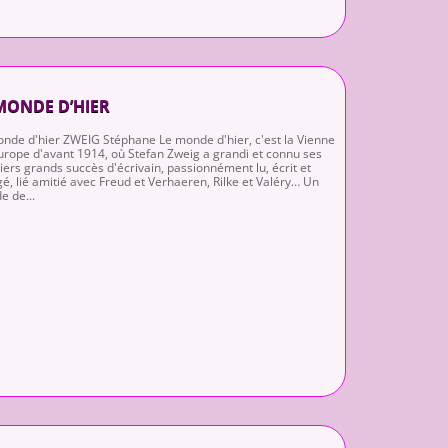
MONDE D’HIER
nde d'hier ZWEIG Stéphane Le monde d'hier, c'est la Vienne
Europe d'avant 1914, où Stefan Zweig a grandi et connu ses
ers grands succès d'écrivain, passionnément lu, écrit et
é, lié amitié avec Freud et Verhaeren, Rilke et Valéry… Un
 de...