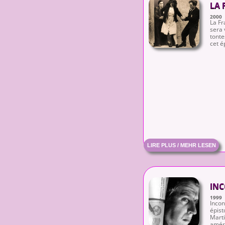
LA 
2000
La Fr
sera v
tonte
cet é
LIRE PLUS / MEHR LESEN
INC
1999
Inco
épist
Marti
améri