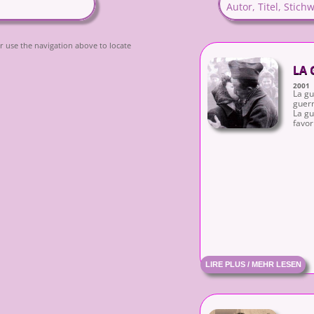
r use the navigation above to locate
LA 
2001
La gu
guerr
La gu
favori
LIRE PLUS / MEHR LESEN