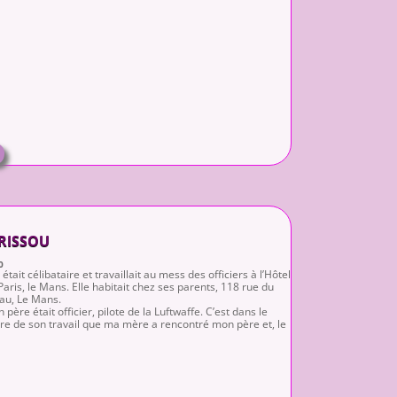
RISSOU
0
 était célibataire et travaillait au mess des officiers à l’Hôtel
Paris, le Mans. Elle habitait chez ses parents, 118 rue du
au, Le Mans.
 père était officier, pilote de la Luftwaffe. C’est dans le
re de son travail que ma mère a rencontré mon père et, le