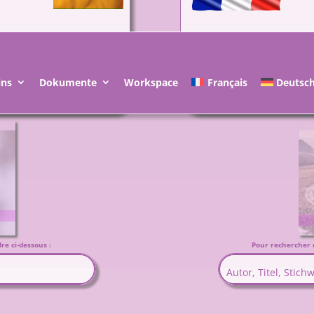
ins
Dokumente
Workspace
Français
Deutsc
re ci-dessous :
Pour rechercher da