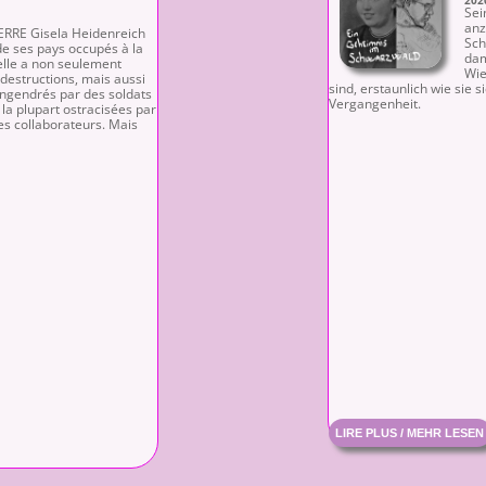
202
Sei
anz
RRE Gisela Heidenreich
Sch
de ses pays occupés à la
dam
elle a non seulement
Wie
 destructions, mais aussi
sind, erstaunlich wie sie
engendrés par des soldats
Vergangenheit.
a plupart ostracisées par
es collaborateurs. Mais
LIRE PLUS / MEHR LESEN