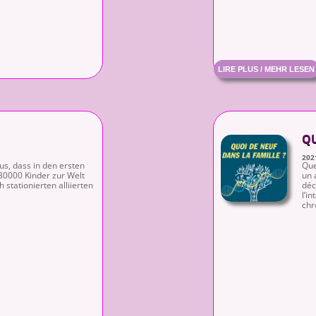
LIRE PLUS / MEHR LESEN
QU
202
s, dass in den ersten
Que
30000 Kinder zur Welt
un 
stationierten alliierten
déc
l’i
chr