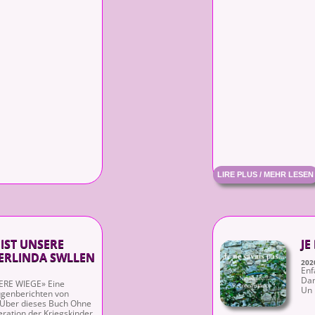
LIRE PLUS / MEHR LESEN
 IST UNSERE
JE
GERLINDA SWLLEN
202
Enf
Dan
RE WIEGE» Eine
Un 
ugenberichten von
 Über dieses Buch Ohne
eration der Kriegskinder,