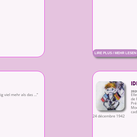
LIRE PLUS / MEHR LESEN
ID
202
ig viel mehr als das …”
Elle
de 
Pré
Mon
cad
24 décembre 1942