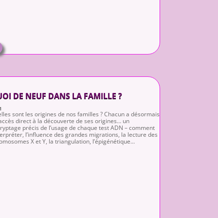
OI DE NEUF DANS LA FAMILLE ?
1
lles sont les origines de nos familles ? Chacun a désormais
accès direct à la découverte de ses origines… un
ryptage précis de l’usage de chaque test ADN – comment
nterpréter, l’influence des grandes migrations, la lecture des
omosomes X et Y, la triangulation, l’épigénétique…