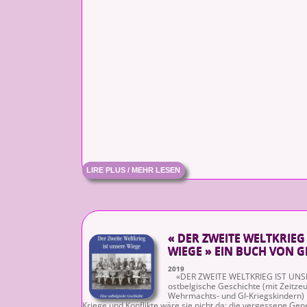
LIRE PLUS / MEHR LESEN
« DER ZWEITE WELTKRIEG
WIEGE » EIN BUCH VON 
2019
«DER ZWEITE WELTKRIEG IST UNSE
ostbelgische Geschichte (mit Zeitze
Wehrmachts- und GI-Kriegskindern)
Kriege und Konflikte wäre sie nicht da: die vergessene Gen