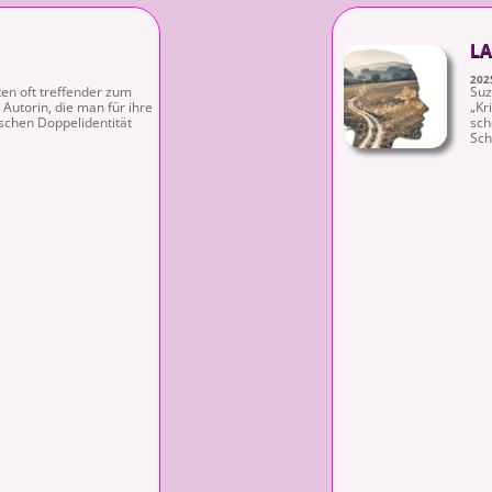
LA
202
ten oft treffender zum
Suz
 Autorin, die man für ihre
„Kr
chen Doppelidentität
sch
Sch