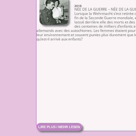
2018
NÉE DE LA GUERRE – NÉE DE LA GUE
Lorsque la Wehrmacht s’est retirée 
fin de la Seconde Guerre mondiale, 
laissé derrière elle des morts et des
des centaines de milliers d’enfants 
allemands avec des autochtones. Les femmes étaient pour l
leur environnement et souvent punies plus durement que l
qu’est-il arrivé aux enfants?
LIRE PLUS / MEHR LESEN