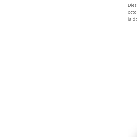
Dies
octo
la d