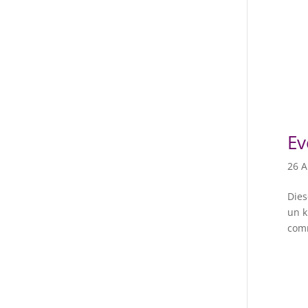
Ev
26 A
Dies
un k
comm