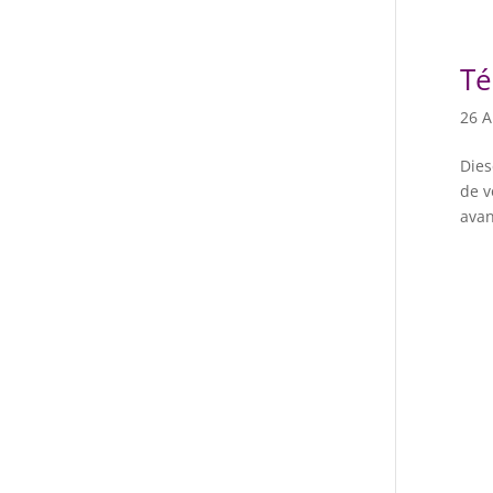
Té
26 A
Dies
de v
avan