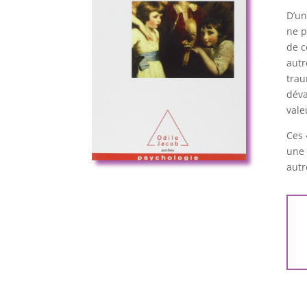
D’un
ne p
de c
autr
trau
déva
vale
Ces 
une 
autr