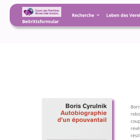
Recherche
Leben des Vere
Beitrittsformular
Bori
rebo
coup
revê
résil