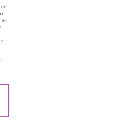
c de
ux
 les
n
ne
s