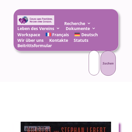
Recherche
Leben des Vereins
Dokumente
Workspace
Français
Deutsch
Wir über uns
Kontakte
Statuts
Beitrittsformular
Suchen
nach: