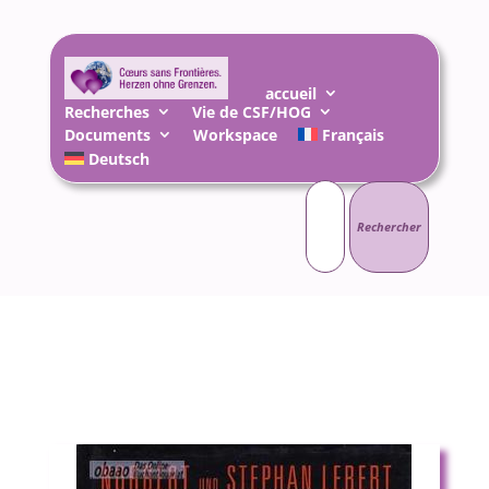
accueil
Recherches
Vie de CSF/HOG
Documents
Workspace
Français
Deutsch
Rechercher :