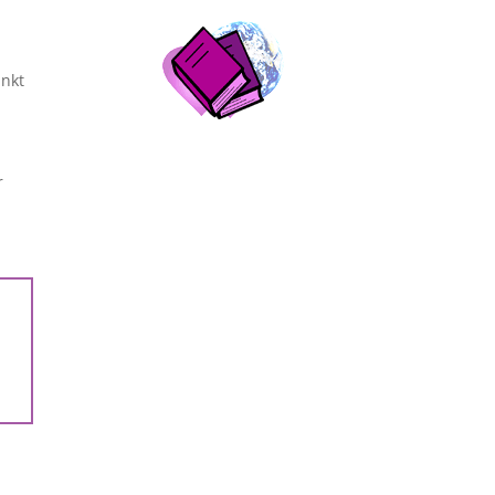
ankt
r