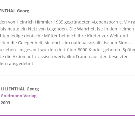
IENTHAL Georg
en von Heinrich Himmler 1935 gegründeten »Lebensborn e. V.« r
 bis heute ein Netz von Legenden. Die Wahrheit ist: In den Heimen
hten ledige deutsche Mütter heimlich ihre Kinder zur Welt und
elten die Gelegenheit, sie dort – im nationalsozialistischen Sinn –
uziehen. Insgesamt wurden dort über 8000 Kinder geboren. Späte
e die Aktion auf »rassisch wertvolle« Frauen aus den besetzten
dern ausgedehnt
LILIENTHAL Georg
Goldmann Verlag
2003