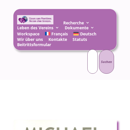
Recherche
Leben des Vereins
Dokumente
Workspace
Français
Deutsch
Wir über uns
Kontakte
Statuts
Beitrittsformular
Suchen
nach: