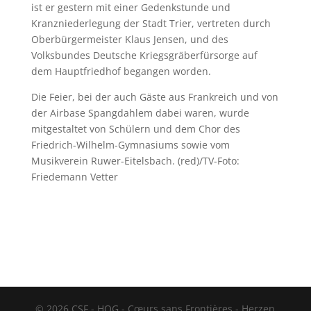
ist er gestern mit einer Gedenkstunde und
Kranzniederlegung der Stadt Trier, vertreten durch
Oberbürgermeister Klaus Jensen, und des
Volksbundes Deutsche Kriegsgräberfürsorge auf
dem Hauptfriedhof begangen worden.
Die Feier, bei der auch Gäste aus Frankreich und von
der Airbase Spangdahlem dabei waren, wurde
mitgestaltet von Schülern und dem Chor des
Friedrich-Wilhelm-Gymnasiums sowie vom
Musikverein Ruwer-Eitelsbach. (red)/TV-Foto:
Friedemann Vetter
© 2026 CSF - HOG - Cœurs sans Frontières - Herzen