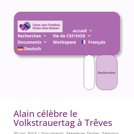
accueil
Recherches
Vie de CSF/HOG
Documents
Workspace
Français
Deutsch
Rechercher :
Alain célèbre le
Volkstrauertag à Trêves
30 Jan 2013
|
Documents
,
Membres Textes
,
Témoins