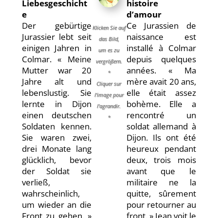
Liebesgeschicht
histoire
e
d’amour
Der gebürtige
Ce Jurassien de
Klicken Sie auf
Jurassier lebt seit
naissance est
das Bild,
einigen Jahren in
installé à Colmar
um es zu
Colmar. « Meine
depuis quelques
vergrößern.
Mutter war 20
années. « Ma
*
Jahre alt und
mère avait 20 ans,
Cliquer sur
lebenslustig. Sie
elle était assez
l’image pour
lernte in Dijon
bohème. Elle a
l’agrandir.
einen deutschen
rencontré un
*
Soldaten kennen.
soldat allemand à
Sie waren zwei,
Dijon. Ils ont été
drei Monate lang
heureux pendant
glücklich, bevor
deux, trois mois
der Soldat sie
avant que le
verließ,
militaire ne la
wahrscheinlich,
quitte, sûrement
um wieder an die
pour retourner au
Front zu gehen. »
front. » Jean voit le