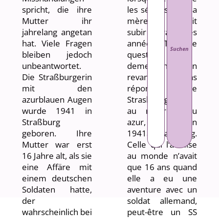
spricht, die ihre
les sévices que sa
Mutter ihr
mère lui a fait
jahrelang angetan
subir durant des
hat. Viele Fragen
années. Tant de
bleiben jedoch
questions
unbeantwortet.
demeurent en
Die Straßburgerin
revanche sans
mit den
réponse. Cette
azurblauen Augen
Strasbourgeoise,
wurde 1941 in
au regard bleu
Straßburg
azur, est née en
geboren. Ihre
1941à Strasbourg.
Mutter war erst
Celle qui l’a mise
16 Jahre alt, als sie
au monde n’avait
eine Affäre mit
que 16 ans quand
einem deutschen
elle a eu une
Soldaten hatte,
aventure avec un
der
soldat allemand,
wahrscheinlich bei
peut-être un SS