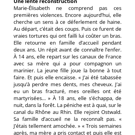
Une lente reconstruction
Marie-Élisabeth ne comprend pas ces
premières violences. Encore aujourd’hui, elle
cherche un sens à ce déferlement de haine.
Au départ, c’était des coups. Puis ce furent de
vraies tortures qui ont failli lui coûter un bras.
Elle retourne en famille d’accueil pendant
deux ans. Un répit avant de connaître l’enfer.
À 14 ans, elle repart sur les canaux de France
avec sa mère qui a pour compagnon un
marinier. La jeune fille joue la bonne à tout
faire. Et puis elle encaisse. « J’ai été tabassée
jusqu’à perdre mes dents, mes cheveux. J’ai
eu un bras fracturé, mes oreilles ont été
martyrisées… » À 18 ans, elle s’échappa, de
nuit, dans la forêt. La péniche est à quai, sur le
canal du Rhône au Rhin. Elle rejoint Ostwald.
Sa famille d’accueil ne la reconnaît pas. «
J’étais tellement amochée. » « Trois semaines
après, ma mère a pris contact et puis elle est