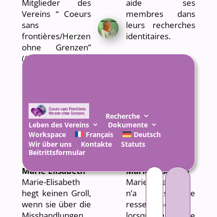
Mitglieder des
aide ses
Vereins “ Coeurs
membres dans
sans
leurs recherches
frontières/Herzen
identitaires.
ohne Grenzen”
(CSF/HOG), der
Klicken Sie auf
seinen
das Bild,
Mitgliedern bei
um es zu
der
vergrößern.
Identitätssuche
*
hilft.
Cliquer sur
Recherche
Leben des Vereins
Dokumente
l’image pour
Workspace
Français
Deutsch
l’agrandir.
Wir über uns
Kontakte
Statuts
*
Beitrittsformular
Suchen
Marie-Élisabeth
Marie-Élisabeth
nach:
Marie-Elisabeth
Marie-Élisabeth
hegt keinen Groll,
n’a pas de
wenn sie über die
ressentiment
Misshandlungen
lorsqu’elle évoque