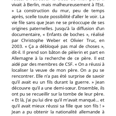
vivait à Berlin, mais malheureusement à l’Est.
» La construction du mur, peu de temps
après, scelle toute possibilité d’aller le voir. La
vie file sans que Jean ne se préoccupe de ses
origines paternelles. Jusqu’à la diffusion d’un
documentaire, « Enfants de boches », réalisé
par Christophe Weber et Olivier Truc, en
2003. « Ça a débloqué pas mal de choses »,
dit-il. Il prend son bâton de pèlerin et part en
Allemagne à la recherche de ce père. Il est
aidé par des membres de CSF. « On a réussi à
localiser la veuve de mon père. On a pu se
rencontrer. Elle n’a pas été surprise de savoir
qu’il avait eu un fils durant la guerre. » Jean
découvre qu’il a une demi-sœur. Ensemble, ils
ont pu se recueillir sur la tombe de leur père.
« Et là, j’ai pu lui dire qu’il m’avait manqué… et
qu’il avait mieux réussi sa fille que son fils ! »
Jean a pu obtenir la nationalité allemande à