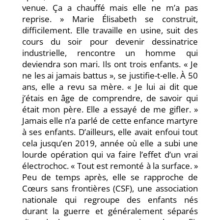
venue. Ça a chauffé mais elle ne m’a pas
reprise. » Marie Élisabeth se construit,
difficilement. Elle travaille en usine, suit des
cours du soir pour devenir dessinatrice
industrielle, rencontre un homme qui
deviendra son mari. Ils ont trois enfants. « Je
ne les ai jamais battus », se justifie-t-elle. À 50
ans, elle a revu sa mère. « Je lui ai dit que
j’étais en âge de comprendre, de savoir qui
était mon père. Elle a essayé de me gifler. »
Jamais elle n’a parlé de cette enfance martyre
à ses enfants. D’ailleurs, elle avait enfoui tout
cela jusqu’en 2019, année où elle a subi une
lourde opération qui va faire l’effet d’un vrai
électrochoc. « Tout est remonté à la surface. »
Peu de temps après, elle se rapproche de
Cœurs sans frontières (CSF), une association
nationale qui regroupe des enfants nés
durant la guerre et généralement séparés