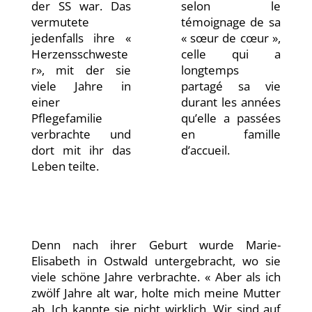
der SS war. Das
selon le
vermutete
témoignage de sa
jedenfalls ihre «
« sœur de cœur »,
Herzensschweste
celle qui a
r», mit der sie
longtemps
viele Jahre in
partagé sa vie
einer
durant les années
Pflegefamilie
qu’elle a passées
verbrachte und
en famille
dort mit ihr das
d’accueil.
Leben teilte.
Denn nach ihrer Geburt wurde Marie-
Elisabeth in Ostwald untergebracht, wo sie
viele schöne Jahre verbrachte. « Aber als ich
zwölf Jahre alt war, holte mich meine Mutter
ab. Ich kannte sie nicht wirklich. Wir sind auf