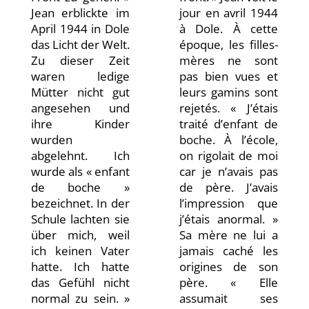
Jean erblickte im
jour en avril 1944
April 1944 in Dole
à Dole. À cette
das Licht der Welt.
époque, les filles-
Zu dieser Zeit
mères ne sont
waren ledige
pas bien vues et
Mütter nicht gut
leurs gamins sont
angesehen und
rejetés. « J’étais
ihre Kinder
traité d’enfant de
wurden
boche. À l’école,
abgelehnt. Ich
on rigolait de moi
wurde als « enfant
car je n’avais pas
de boche »
de père. J’avais
bezeichnet. In der
l’impression que
Schule lachten sie
j’étais anormal. »
über mich, weil
Sa mère ne lui a
ich keinen Vater
jamais caché les
hatte. Ich hatte
origines de son
das Gefühl nicht
père. « Elle
normal zu sein. »
assumait ses