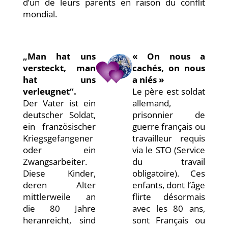
d’un de leurs parents en raison du conflit
mondial.
„Man hat uns
« On nous a
versteckt, man
cachés, on nous
hat uns
a niés »
verleugnet“.
Le père est soldat
Der Vater ist ein
allemand,
deutscher Soldat,
prisonnier de
ein französischer
guerre français ou
Kriegsgefangener
travailleur requis
oder ein
via le STO (Service
Zwangsarbeiter.
du travail
Diese Kinder,
obligatoire). Ces
deren Alter
enfants, dont l’âge
mittlerweile an
flirte désormais
die 80 Jahre
avec les 80 ans,
heranreicht, sind
sont Français ou