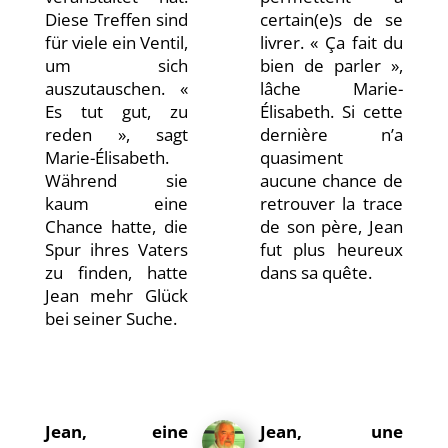
Diese Treffen sind
certain(e)s de se
für viele ein Ventil,
livrer. « Ça fait du
um sich
bien de parler »,
auszutauschen. «
lâche Marie-
Es tut gut, zu
Élisabeth. Si cette
reden », sagt
dernière n’a
Marie-Élisabeth.
quasiment
Während sie
aucune chance de
kaum eine
retrouver la trace
Chance hatte, die
de son père, Jean
Spur ihres Vaters
fut plus heureux
zu finden, hatte
dans sa quête.
Jean mehr Glück
bei seiner Suche.
Jean, eine
Jean, une