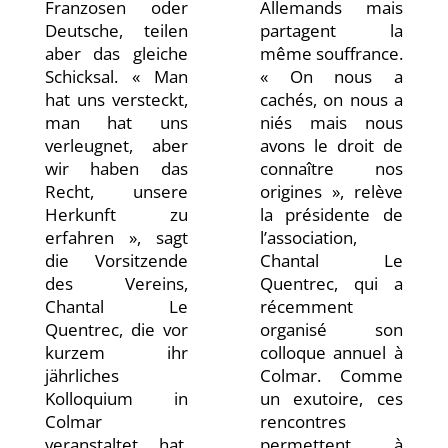
Franzosen oder
Allemands mais
Deutsche, teilen
partagent la
aber das gleiche
même souffrance.
Schicksal. « Man
« On nous a
hat uns versteckt,
cachés, on nous a
man hat uns
niés mais nous
verleugnet, aber
avons le droit de
wir haben das
connaître nos
Recht, unsere
origines », relève
Herkunft zu
la présidente de
erfahren », sagt
l’association,
die Vorsitzende
Chantal Le
des Vereins,
Quentrec, qui a
Chantal Le
récemment
Quentrec, die vor
organisé son
kurzem ihr
colloque annuel à
jährliches
Colmar. Comme
Kolloquium in
un exutoire, ces
Colmar
rencontres
veranstaltet hat.
permettent à