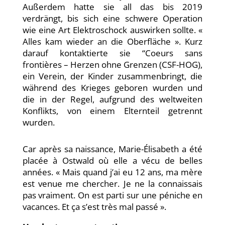
Außerdem hatte sie all das bis 2019
verdrängt, bis sich eine schwere Operation
wie eine Art Elektroschock auswirken sollte. «
Alles kam wieder an die Oberfläche ». Kurz
darauf kontaktierte sie “Coeurs sans
frontières – Herzen ohne Grenzen (CSF-HOG),
ein Verein, der Kinder zusammenbringt, die
während des Krieges geboren wurden und
die in der Regel, aufgrund des weltweiten
Konflikts, von einem Elternteil getrennt
wurden.
Car après sa naissance, Marie-Élisabeth a été
placée à Ostwald où elle a vécu de belles
années. « Mais quand j’ai eu 12 ans, ma mère
est venue me chercher. Je ne la connaissais
pas vraiment. On est parti sur une péniche en
vacances. Et ça s’est très mal passé ».