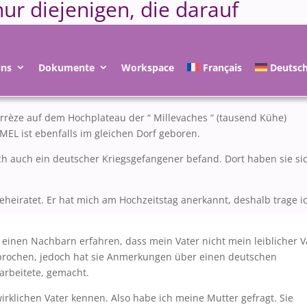
ur diejenigen, die darauf
ins
Dokumente
Workspace
Français
Deutsc
rrèze auf dem Hochplateau der “ Millevaches “ (tausend Kühe)
EL ist ebenfalls im gleichen Dorf geboren.
ch auch ein deutscher Kriegsgefangener befand. Dort haben sie si
heiratet. Er hat mich am Hochzeitstag anerkannt, deshalb trage i
 einen Nachbarn erfahren, dass mein Vater nicht mein leiblicher V
sprochen, jedoch hat sie Anmerkungen über einen deutschen
arbeitete, gemacht.
wirklichen Vater kennen. Also habe ich meine Mutter gefragt. Sie