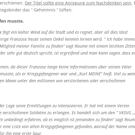
m erschienen.
Der Titel sollte eine Anregung zum Nachdenken sein
. 
egskinder das “ Geheimnis “ lüften.
fen musste.
fegt ein kalter Wind auf die Stadt und es regnet, aber all dies lässt
ährige Franzose heute seinen Onkel kennen lernen wird. “ Ich habe imme
itglied meiner Familie zu finden“ sagt Roume mit einem leichten Zitter
er sehr gut deutsch spricht, ist ergreifend und man kann sagen, dass e
mmen, da dieser Franzose lange keine Informationen über seinen Vater
n musste, als er Kriegsgefangener war und „Kurt MEINE“ hieß. Viel zu wen
esen Mann unter den millionen von verstorbenen oder verschollenen
 der Lage seine Ermittlungen zu intensivieren. Er hat mit einem Verein
verschollenen Soldaten zu erlangen. Es handelt sich um den “ VKSVG „
lte unbedingt erfahren, ob es möglich ist jemanden zu finden“ sagt Rou
er eine Liste von alten Kriegsgefangenen gefunden, worauf der Name ein
ür ihn eine erste Spur.