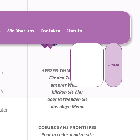
h
Wir über uns
Kontakte
Statuts
Suchen
nach:
HERZEN OHNE GRENZEN
ch
Für den Zugang zu
unserer Website
ch
klicken Sie hier
oder verwenden Sie
das obige Menü.
ater
COEURS SANS FRONTIERES
Pour accéder à notre site