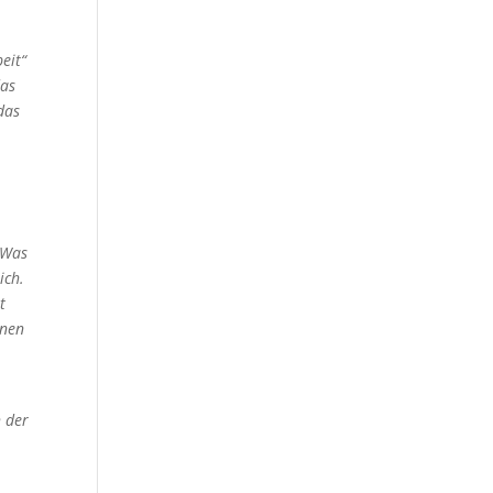
eit“
das
das
n
. Was
ich.
t
enen
h der
e