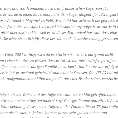
ner war, und von Trondheim nach dem französischen Lager von „La
de. Er wurde in einen Bauernhof nahe dem Lager (Bugeat) für „Zwangsarb
arie Antoinette Magimel verliebt. Meinhold hat sicherlich nie gewusst, 
ernhofsinhaber Ihn sofort als ihre Liebesbeziehung aufgedeckt wurde in 
 nicht überraschend ist, weil es zu dieser Zeit undenkbar war, dass eine
. Sie wäre sicherlich für diese beschämende Liebesbeziehung geschore
n Vater 2001 in Hoyerswerda verstorben ist, ist er traurig und nicht
 Leben ist, aber zu wissen, dass er tot ist, hat mich zutiefst getroffen
olfen, nach meiner übrigen Familie zu suchen“. Und Roume war erfolgre
ste, hat er zweimal geheiratet und lebte in Sachsen. Die VKSVG hat mi
akt aufgenommen und ihm mitgeteilt, dass der Bruder seines verstorb
ieben, als der Onkel und der Neffe sich zum ersten Mal getroffen haben
e etwas in meinem tiefsten Innern“ sagt Georges Roume und zittert. Auc
 Wahrnehmung dieses neuen Neffen in der Familie. Dieser 73-Jahre alt
zem nichts wusste. Jedoch kann er dieses sehr gut verstehen und