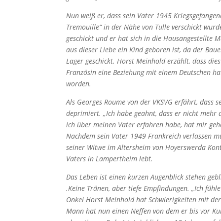
Nun weiß er, dass sein Vater 1945 Kriegsgefange
Tremouille“ in der Nähe von Tulle verschickt wur
geschickt und er hat sich in die Hausangestellte M
aus dieser Liebe ein Kind geboren ist, da der Bau
Lager geschickt. Horst Meinhold erzählt, dass dies
Französin eine Beziehung mit einem Deutschen hat
worden.
Als Georges Roume von der VKSVG erfährt, dass sei
deprimiert. „Ich habe geahnt, dass er nicht mehr am
ich über meinen Vater erfahren habe, hat mir geh
Nachdem sein Vater 1949 Frankreich verlassen mus
seiner Witwe im Altersheim von Hoyerswerda Kont
Vaters in Lampertheim lebt.
Das Leben ist einen kurzen Augenblick stehen gebl
.Keine Tränen, aber tiefe Empfindungen. „Ich fühl
Onkel Horst Meinhold hat Schwierigkeiten mit der
Mann hat nun einen Neffen von dem er bis vor Kur