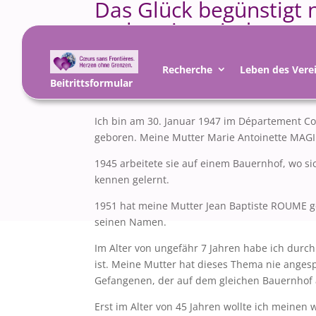
Das Glück begünstigt n
vorbereitet sind.
23 Mai 2010
|
Recherche
,
Wiedervereinigung
Recherche
Leben des Vere
Beitrittsformular
Ich bin am 30. Januar 1947 im Département Co
geboren. Meine Mutter Marie Antoinette MAGIM
1945 arbeitete sie auf einem Bauernhof, wo si
kennen gelernt.
1951 hat meine Mutter Jean Baptiste ROUME ge
seinen Namen.
Im Alter von ungefähr 7 Jahren habe ich durch
ist. Meine Mutter hat dieses Thema nie ange
Gefangenen, der auf dem gleichen Bauernhof 
Erst im Alter von 45 Jahren wollte ich meinen 