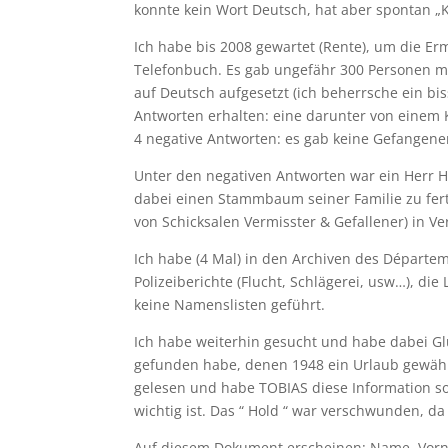
konnte kein Wort Deutsch, hat aber spontan „
Ich habe bis 2008 gewartet (Rente), um die E
Telefonbuch. Es gab ungefähr 300 Personen m
auf Deutsch aufgesetzt (ich beherrsche ein bis
Antworten erhalten: eine darunter von einem 
4 negative Antworten: es gab keine Gefangene
Unter den negativen Antworten war ein Herr H
dabei einen Stammbaum seiner Familie zu fer
von Schicksalen Vermisster & Gefallener) in 
Ich habe (4 Mal) in den Archiven des Départe
Polizeiberichte (Flucht, Schlägerei, usw…), di
keine Namenslisten geführt.
Ich habe weiterhin gesucht und habe dabei Glüc
gefunden habe, denen 1948 ein Urlaub gewähr
gelesen und habe TOBIAS diese Information sofo
wichtig ist. Das “ Hold “ war verschwunden, da
Auf diesem Dokument erscheinen: Name, Vorn