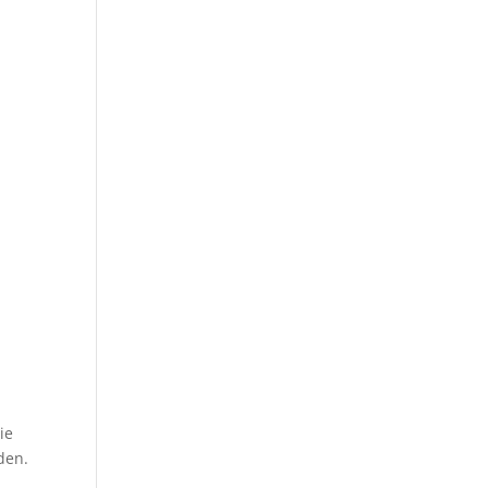
ie
den.