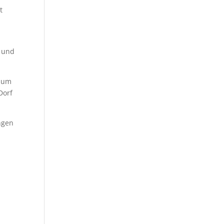
t
e und
 zum
Dorf
ngen