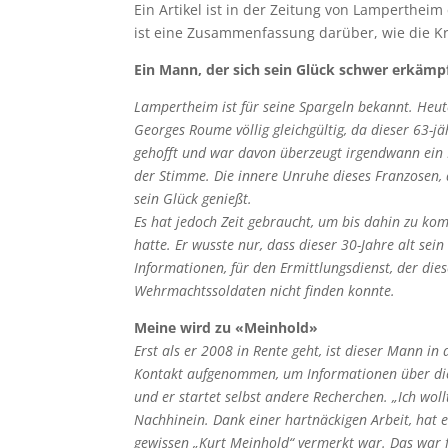
Ein Artikel ist in der Zeitung von Lamperthei
ist eine Zusammenfassung darüber, wie die Kri
Ein Mann, der sich sein Glück schwer erkämp
Lampertheim ist für seine Spargeln bekannt. Heute 
Georges Roume völlig gleichgültig, da dieser 63-j
gehofft und war davon überzeugt irgendwann ein M
der Stimme. Die innere Unruhe dieses Franzosen, d
sein Glück genießt.
Es hat jedoch Zeit gebraucht, um bis dahin zu ko
hatte. Er wusste nur, dass dieser 30-Jahre alt sei
Informationen, für den Ermittlungsdienst, der di
Wehrmachtssoldaten nicht finden konnte.
Meine wird zu «Meinhold»
Erst als er 2008 in Rente geht, ist dieser Mann in
Kontakt aufgenommen, um Informationen über die 
und er startet selbst andere Recherchen. „Ich wol
Nachhinein. Dank einer hartnäckigen Arbeit, hat 
gewissen „Kurt Meinhold“ vermerkt war. Das war f