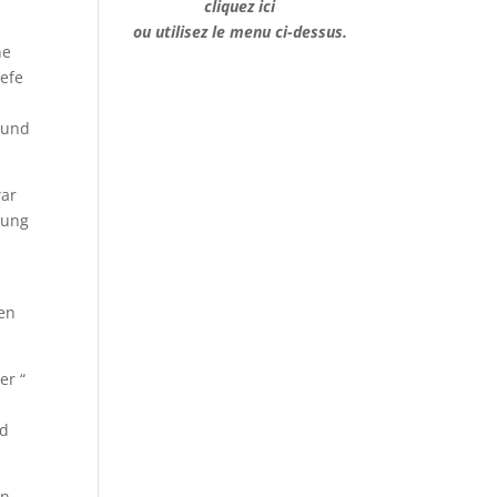
cliquez ici
ou utilisez le menu ci-dessus.
he
efe
 und
war
rung
ben
er “
nd
en…