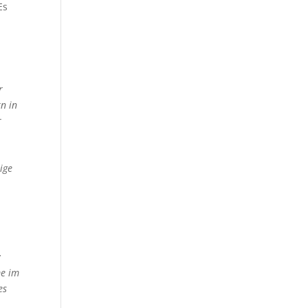
Es
r
n in
r
ige
;
me im
es