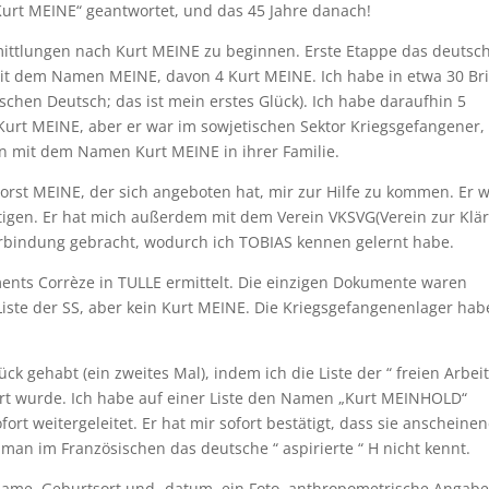
Kurt MEINE“ geantwortet, und das 45 Jahre danach!
rmittlungen nach Kurt MEINE zu beginnen. Erste Etappe das deutsc
it dem Namen MEINE, davon 4 Kurt MEINE. Ich habe in etwa 30 Bri
schen Deutsch; das ist mein erstes Glück). Ich habe daraufhin 5
Kurt MEINE, aber er war im sowjetischen Sektor Kriegsgefangener,
n mit dem Namen Kurt MEINE in ihrer Familie.
orst MEINE, der sich angeboten hat, mir zur Hilfe zu kommen. Er 
tigen. Er hat mich außerdem mit dem Verein VKSVG(Verein zur Klä
Verbindung gebracht, wodurch ich TOBIAS kennen gelernt habe.
ments Corrèze in TULLE ermittelt. Die einzigen Dokumente waren
e Liste der SS, aber kein Kurt MEINE. Die Kriegsgefangenenlager ha
k gehabt (ein zweites Mal), indem ich die Liste der “ freien Arbeit
t wurde. Ich habe auf einer Liste den Namen „Kurt MEINHOLD“
rt weitergeleitet. Er hat mir sofort bestätigt, dass sie anscheine
 man im Französischen das deutsche “ aspirierte “ H nicht kennt.
ame, Geburtsort und -datum, ein Foto, anthropometrische Angab