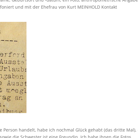
efoniert und mit der Ehefrau von Kurt MEINHOLD Kontakt
e Person handelt, habe ich nochmal Glück gehabt (das dritte Mal),
owie die Schwester ist eine Freundin. Ich habe ihnen die Fotos