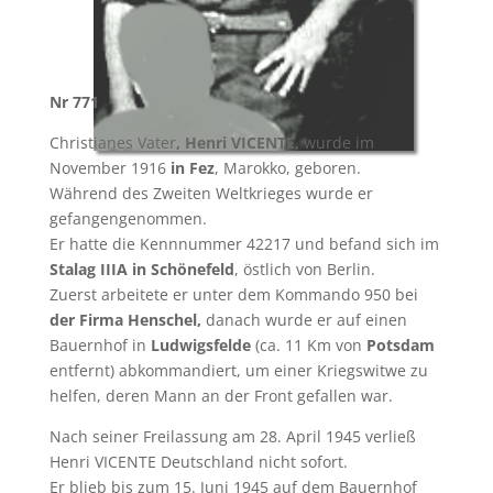
Nr
771
Christianes Vater
, Henri VICENTE
, wurde im
November 1916
in Fez
, Marokko, geboren.
Während des Zweiten Weltkrieges wurde er
gefangengenommen.
Er hatte die Kennnummer 42217 und befand sich im
Stalag IIIA in Schönefeld
, östlich von Berlin.
Zuerst arbeitete er unter dem Kommando 950 bei
der Firma Henschel,
danach wurde er auf einen
Bauernhof in
Ludwigsfelde
(ca. 11 Km von
Potsdam
entfernt) abkommandiert, um einer Kriegswitwe zu
helfen, deren Mann an der Front gefallen war.
Nach seiner Freilassung am 28. April 1945 verließ
Henri VICENTE Deutschland nicht sofort.
Er blieb bis zum 15. Juni 1945 auf dem Bauernhof