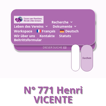
Recherche
ZURÜCK ZUM BLOG ÜBER DIE LAUFENDE RECHERCHE
Leben des Vereins
Dokumente
Workspace
Français
Deutsch
Wir über uns
Kontakte
Statuts
Beitrittsformular
KONTAKTIEREN SIE HIER DEN VERANTWORTLICHEN
Suchen
nach:
DIESER SUCHE
N° 771 Henri
VICENTE