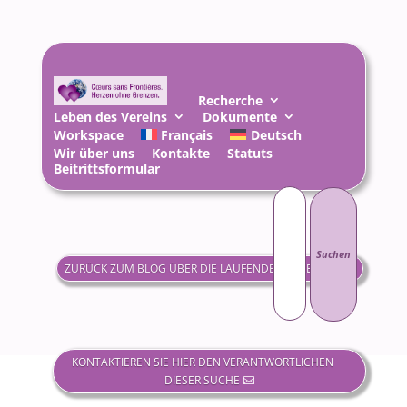
Recherche
Leben des Vereins
Dokumente
Workspace
Français
Deutsch
Wir über uns
Kontakte
Statuts
Beitrittsformular
Suchen
nach:
ZURÜCK ZUM BLOG ÜBER DIE LAUFENDE RECHERCHE
KONTAKTIEREN SIE HIER DEN VERANTWORTLICHEN
DIESER SUCHE