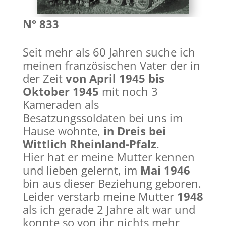
N° 833
Seit mehr als 60 Jahren suche ich
Claude-Maurice-Louis MOTIN und seine Kameraden
meinen französischen Vater der in
der Zeit
von April 1945 bis
Oktober 1945
mit noch 3
Kameraden als
Besatzungssoldaten bei uns im
Hause wohnte,
in Dreis bei
Wittlich Rheinland-Pfalz
.
Hier hat er meine Mutter kennen
und lieben gelernt, im
Mai 1946
bin aus dieser Beziehung geboren.
Leider verstarb meine Mutter
1948
als ich gerade 2 Jahre alt war und
konnte so von ihr nichts mehr