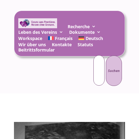
Recherche
Leben des Vereins
Dokumente
Workspace
Français
Deutsch
Wir über uns
Kontakte
Statuts
Beitrittsformular
Suchen
nach: