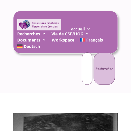
accueil
Recherches
Vie de CSF/HOG
Documents
Workspace
Français
Deutsch
Rechercher :