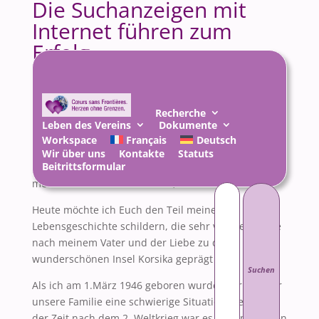
Die Suchanzeigen mit
Internet führen zum
Erfolg
13 Juli 2010
|
Recherche
,
Wiedervereinigung
Recherche
Leben des Vereins
Dokumente
Workspace
Français
Deutsch
Wir über uns
Kontakte
Statuts
Beitrittsformular
Meine lieben Schwestern,
meine liebe korsische Familie,
Suchen
nach:
Heute möchte ich Euch den Teil meiner
Lebensgeschichte schildern, die sehr von der Suche
nach meinem Vater und der Liebe zu der
wunderschönen Insel Korsika geprägt war.
Als ich am 1.März 1946 geboren wurde, war dies für
unsere Familie eine schwierige Situation, denn in
der Zeit nach dem 2. Weltkrieg war es in dem kleinen