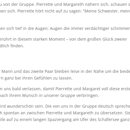
rau von der Gruppe. Pierrette und Margareth nähern sich, schauen 
en sich. Pierrette hört nicht auf zu sagen: “Meine Schwester, mei
en sich tief in die Augen; Augen die immer verdächtiger schimmer
gerührt in diesem starken Moment – von dem großen Glück zweier
dlich finden.
’s Mann und das zweite Paar bleiben leise in der Nähe um die beid
n ganz bei ihren Gefühlen zu lassen.
n uns bald verlassen, damit Pierrette und Margaret voll diese erst
nach ihrem Wunsch in unserer Gruppe verbringen.
ird wunderschön sein. Die von uns in der Gruppe deutsch sprech
ch spontan an zwischen Pierrette und Margareth zu übersetzen. Si
lle auf zu einem langen Spaziergang am Ufer des Schäfersee ganz