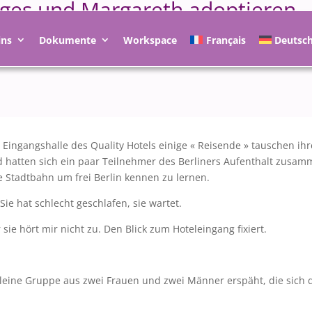
ieges und Margareth adoptieren
ins
Dokumente
Workspace
Français
Deutsc
Eingangshalle des Quality Hotels einige « Reisende » tauschen ihr
d hatten sich ein paar Teilnehmer des Berliners Aufenthalt zusa
 Stadtbahn um frei Berlin kennen zu lernen.
Sie hat schlecht geschlafen, sie wartet.
sie hört mir nicht zu. Den Blick zum Hoteleingang fixiert.
ne kleine Gruppe aus zwei Frauen und zwei Männer erspäht, die sich