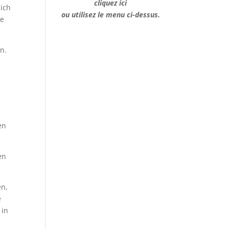
cliquez ici
sich
ou utilisez le menu ci-dessus.
ne
n.
en
en
en,
e
 in