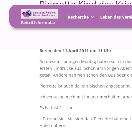
Pierrette Kind des Kr
sich
Recherche
Leben des Vere
Beitrittsformular
12 Juli 2011
|
Recherche
,
Wiedervereinigung
Berlin, den 11.April 2011 um 11 Uhr
An diesem sonnigen Montag haben sich in der 
ersten Eindrücke aus. Schon am vorigen Aben
getan. Andere nahmen schon den Bus oder die
Pierrette ist auch da, ein bischen angespannt. 
Ich versuche mich mit ihr zu unterhalten. Aber 
Es ist fast 11 Uhr.
« Da sind sie , sie sind da » Pierrette hat ei
Hotel nähern .