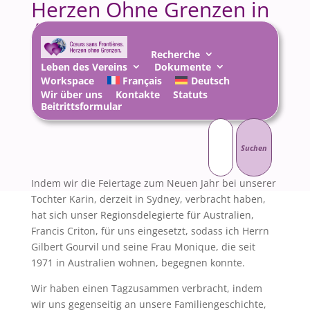
Herzen Ohne Grenzen in
Australien
Recherche
19 Feb. 2012
|
AnkündigungenNachrichten
,
Leben des Vereins
Dokumente
Vereinsleben
Workspace
Français
Deutsch
Wir über uns
Kontakte
Statuts
Beitrittsformular
Suchen
nach:
Indem wir die Feiertage zum Neuen Jahr bei unserer
Tochter Karin, derzeit in Sydney, verbracht haben,
hat sich unser Regionsdelegierte für Australien,
Francis Criton, für uns eingesetzt, sodass ich Herrn
Gilbert Gourvil und seine Frau Monique, die seit
1971 in Australien wohnen, begegnen konnte.
Wir haben einen Tagzusammen verbracht, indem
wir uns gegenseitig an unsere Familiengeschichte,