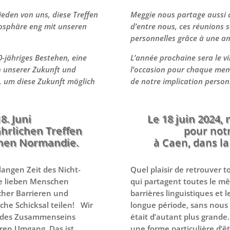
 jeden von uns, diese Treffen
Meggie nous partage aussi
osphäre eng mit unseren
d’entre nous, ces réunions 
personnelles grâce à une a
0-jähriges Bestehen, eine
L’année prochaine sera le v
ch unserer Zukunft und
l’occasion pour chaque memb
, um diese Zukunft möglich
de notre implication personn
8. Juni
Le 18 juin 2024
ährlichen Treffen
pour not
önen Normandie.
à Caen, dans la
langen Zeit des Nicht-
Quel plaisir de retrouver t
ie lieben Menschen
qui partagent toutes le mêm
cher Barrieren und
barrières linguistiques et 
che Schicksal teilen! Wir
longue période, sans nous a
m des Zusammenseins
était d’autant plus grande
ären Umgang. Das ist
une forme particulière d’ê