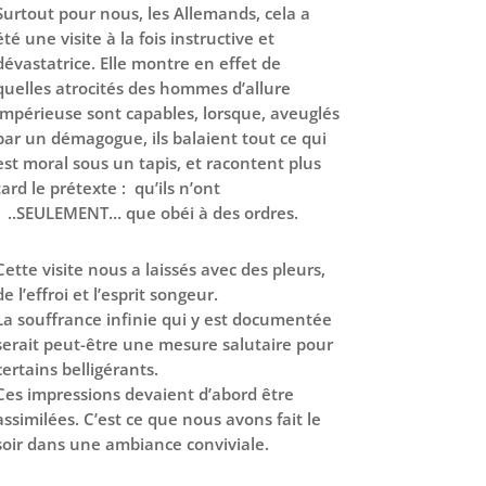
Surtout pour nous, les Allemands, cela a
été une visite à la fois instructive et
dévastatrice. Elle montre en effet de
quelles atrocités des hommes d’allure
impérieuse sont capables, lorsque, aveuglés
par un démagogue, ils balaient tout ce qui
est moral sous un tapis, et racontent plus
tard le prétexte : qu’ils n’ont
..SEULEMENT… que obéi à des ordres.
Cette visite nous a laissés avec des pleurs,
de l’effroi et l’esprit songeur.
La souffrance infinie qui y est documentée
serait peut-être une mesure salutaire pour
certains belligérants.
Ces impressions devaient d’abord être
assimilées. C’est ce que nous avons fait le
soir dans une ambiance conviviale.