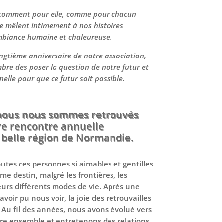
 comment pour elle, comme pour chacun
se mêlent intimement à nos histoires
mbiance humaine et chaleureuse.
ingtième anniversaire de notre association,
re des poser la question de notre futur et
elle pour que ce futur soit possible.
, nous nous sommes retrouvés
re rencontre annuelle
 belle région de Normandie.
outes ces personnes si aimables et gentilles
e destin, malgré les frontières, les
leurs différents modes de vie. Après une
voir pu nous voir, la joie des retrouvailles
. Au fil des années, nous avons évolué vers
tre ensemble et entretenons des relations