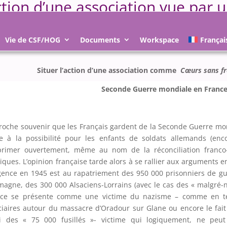
tion d’une association vue par u
ct 2008
|
Non classifié(e)
Vie de CSF/HOG
Documents
Workspace
Françai
Situer l’action d’une association comme
Cœurs sans fr
Seconde Guerre mondiale en France
roche souvenir que les Français gardent de la Seconde Guerre mon
e à la possibilité pour les enfants de soldats allemands (enc
primer ouvertement, même au nom de la réconciliation franco-
tiques. L’opinion française tarde alors à se rallier aux arguments
gence en 1945 est au rapatriement des 950 000 prisonniers de gue
magne, des 300 000 Alsaciens-Lorrains (avec le cas des « malgré-
nce se présente comme une victime du nazisme – comme en tém
ciaires autour du massacre d’Oradour sur Glane ou encore le fa
ti des « 75 000 fusillés »- victime qui logiquement, ne peu