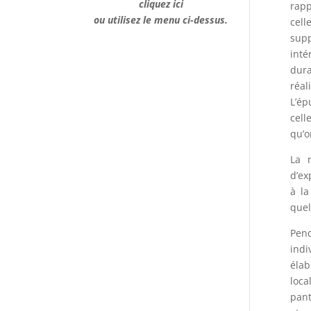
cliquez ici
rapp
ou utilisez le menu ci-dessus.
cell
supp
inté
dura
réal
L’ép
cell
qu’o
La 
d’ex
à la
quel
Pend
indi
élab
loca
pant