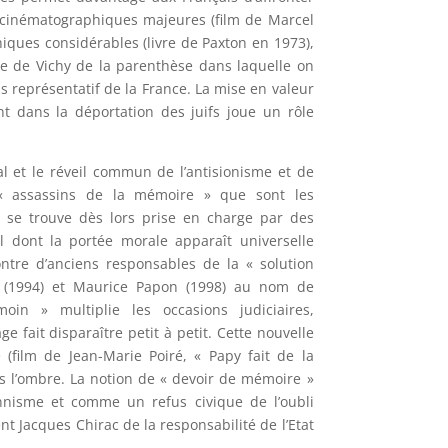
es cinématographiques majeures (film de Marcel
hiques considérables (livre de Paxton en 1973),
me de Vichy de la parenthèse dans laquelle on
as représentatif de la France. La mise en valeur
nt dans la déportation des juifs joue un rôle
al et le réveil commun de l’antisionisme et de
« assassins de la mémoire » que sont les
 se trouve dès lors prise en charge par des
dont la portée morale apparaît universelle
ntre d’anciens responsables de la « solution
er (1994) et Maurice Papon (1998) au nom de
moin » multiplie les occasions judiciaires,
e fait disparaître petit à petit. Cette nouvelle
(film de Jean-Marie Poiré, « Papy fait de la
ns l’ombre. La notion de « devoir de mémoire »
nisme et comme un refus civique de l’oubli
t Jacques Chirac de la responsabilité de l’Etat