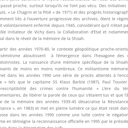
 passé proche, surtout lorsqu’ils ne l’ont pas vécu. Des initiativ
ls, « Le Chagrin et la Pitié » de 1971) et des progrès historiograp
mment liés à l’ouverture progressive des archives, ôtent le régi
ait volontairement enfermé depuis 1945, considérant qu’il n’était p
ôle initiateur de Vichy dans la Collaboration d’Etat et notamme
ial dans le réveil de la mémoire de la Shoah.
artir des années 1970-80, le contexte géopolitique proche-orient
tisémitisme aboutissent
à l’émergence dans l’hexagone des 
tionnistes. La naissance d’une mémoire spécifique de la Shoah
ivants de moins en moins nombreux. Ce militantisme mémoriel 
et dans les années 1990 une série de procès attentés à l’enco
le » tels que le capitaine SS Klaus Barbie (1987), Paul Touvi
prescriptibilité des crimes contre l’humanité. « L’ère du té
mentaires, de libérer la parole de ceux qui s’étaient tus et que l’âg
e de la mémoire des années 1939-45 désacralise la Résistance 
stance », en 1983) et met en pleine lumière ce qui était resté da
pose dans les années 1990 comme une lutte contre le négation
e en témoigne la reconnaissance officielle en 1995 par le présiden
çais dans la déportation des juifs.