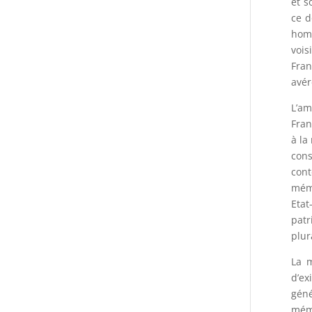
et s
ce d
homo
vois
Fran
avér
L’am
Fran
à la
cons
cont
mémo
Etat
patr
plur
La 
d’e
géné
mémo