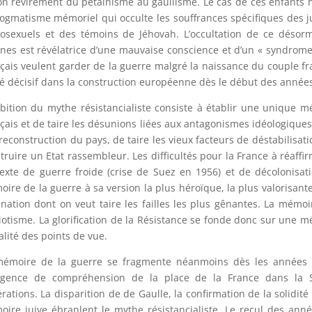
on revirement du pétainisme au gaullisme. Le cas de ces enfants 
ogmatisme mémoriel qui occulte les souffrances spécifiques des jui
sexuels et des témoins de Jéhovah. L’occultation de ce désorm
ines est révélatrice d’une mauvaise conscience et d’un « syndrome 
çais veulent garder de la guerre malgré la naissance du couple fra
é décisif dans la construction européenne dès le début des année
bition du mythe résistancialiste consiste à établir une unique 
çais et de taire les désunions liées aux antagonismes idéologiques 
 reconstruction du pays, de taire les vieux facteurs de déstabilisati
truire un Etat rassembleur. Les difficultés pour la France à réaff
exte de guerre froide (crise de Suez en 1956) et de décolonisati
ire de la guerre à sa version la plus héroïque, la plus valorisante
-nation dont on veut taire les failles les plus gênantes. La mémoir
iotisme. La glorification de la Résistance se fonde donc sur une m
alité des points de vue.
mémoire de la guerre se fragmente néanmoins dès les années 
xigence de compréhension de la place de la France dans la 
rations. La disparition de de Gaulle, la confirmation de la solidi
ire juive ébranlent le mythe résistancialiste. Le recul des ann