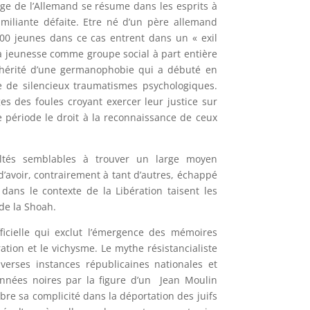
mage de l’Allemand se résume dans les esprits à
umiliante défaite. Etre né d’un père allemand
000 jeunes dans ce cas entrent dans un « exil
la jeunesse comme groupe social à part entière
 hérité d’une germanophobie qui a débuté en
e de silencieux traumatismes psychologiques.
s des foules croyant exercer leur justice sur
e période le droit à la reconnaissance de ceux
ultés semblables à trouver un large moyen
 d’avoir, contrairement à tant d’autres, échappé
 dans le contexte de la Libération taisent les
 de la Shoah.
ficielle qui exclut l’émergence des mémoires
ation et le vichysme. Le mythe résistancialiste
verses instances républicaines nationales et
années noires par la figure d’un
Jean Moulin
bre sa complicité dans la déportation des juifs