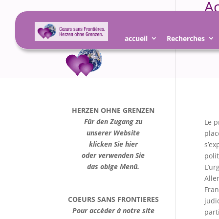
Ac
30 O
accueil
Recherches
HERZEN OHNE GRENZEN
Für den Zugang zu
Le p
unserer Website
plac
klicken Sie hier
s’ex
oder verwenden Sie
poli
das obige Menü.
L’ur
Alle
Fra
COEURS SANS FRONTIERES
judi
Pour accéder à notre site
par