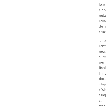
leur
Ophu
nota
l’av
du r
cruc
A p
l’an
néga
surv
perm
fina
l’im
docu
étap
rési
s’im
comm
fran