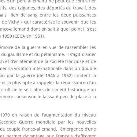
nés d’un père allemand ne peut que contrarier
fs, des tziganes, des déportés du travail, des
ais
lien de sang entre les deux puissances
de Vichy » qui caractérise le souvenir que les
nco-allemand dont on sait à quel point il s’est
s 1950 (CECA en 1951).
mémoire de la guerre en vue de rassembler les
du gaullisme et du pétainisme. Il s’agit d’aider
on et d’éclatement de la société française et de
irmer sa vocation internationale dans un double
on par la guerre (de 1946 à 1962) limitent la
 et la plus apte à rappeler la renaissance d’un
e officielle sert alors de ciment historique au
émoire consensuelle laissant peu de place à la
1970 en raison de l’augmentation du niveau
Seconde Guerre mondiale par les nouvelles
té du couple franco-allemand, l’émergence d’une
ées permet davantage aux Français d’affronter