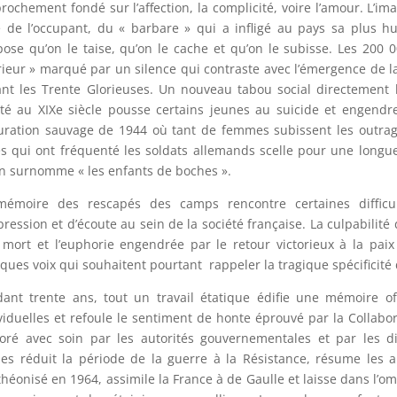
rochement fondé sur l’affection, la complicité, voire l’amour. L’i
e de l’occupant, du « barbare » qui a infligé au pays sa plus h
ose qu’on le taise, qu’on le cache et qu’on le subisse. Les 200 
rieur » marqué par un silence qui contraste avec l’émergence de 
nt les Trente Glorieuses. Un nouveau tabou social directement
ité au XIXe siècle pousse certains jeunes au suicide et engendr
uration sauvage de 1944 où tant de femmes subissent les outrage
es qui ont fréquenté les soldats allemands scelle pour une longu
n surnomme « les enfants de boches ».
mémoire des rescapés des camps rencontre certaines diffic
pression et d’écoute au sein de la société française. La culpabilité
 mort et l’euphorie engendrée par le retour victorieux à la paix
ques voix qui souhaitent pourtant
rappeler la tragique spécificité
ant trente ans, tout un travail étatique édifie une mémoire of
viduelles et refoule le sentiment de honte éprouvé par la Collabor
oré avec soin par les autorités gouvernementales et par les di
les réduit la période de la guerre à la Résistance, résume les 
héonisé en 1964, assimile la France à de Gaulle et laisse dans l’om