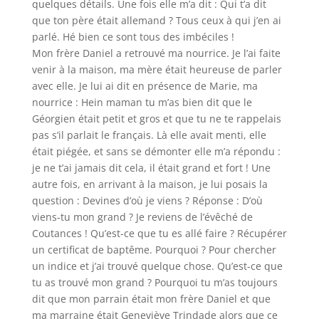
quelques détails. Une fois elle m’a dit : Qui t’a dit
que ton père était allemand ? Tous ceux à qui j’en ai
parlé. Hé bien ce sont tous des imbéciles !
Mon frère Daniel a retrouvé ma nourrice. Je l’ai faite
venir à la maison, ma mère était heureuse de parler
avec elle. Je lui ai dit en présence de Marie, ma
nourrice : Hein maman tu m’as bien dit que le
Géorgien était petit et gros et que tu ne te rappelais
pas s’il parlait le français. Là elle avait menti, elle
était piégée, et sans se démonter elle m’a répondu :
je ne t’ai jamais dit cela, il était grand et fort ! Une
autre fois, en arrivant à la maison, je lui posais la
question : Devines d’où je viens ? Réponse : D’où
viens-tu mon grand ? Je reviens de l’évêché de
Coutances ! Qu’est-ce que tu es allé faire ? Récupérer
un certificat de baptême. Pourquoi ? Pour chercher
un indice et j’ai trouvé quelque chose. Qu’est-ce que
tu as trouvé mon grand ? Pourquoi tu m’as toujours
dit que mon parrain était mon frère Daniel et que
ma marraine était Geneviève Trindade alors que ce