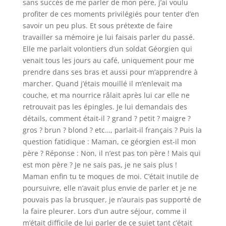
sans succès de me parler de mon père, j’ai voulu
profiter de ces moments privilégiés pour tenter d’en
savoir un peu plus. Et sous prétexte de faire
travailler sa mémoire je lui faisais parler du passé.
Elle me parlait volontiers d’un soldat Géorgien qui
venait tous les jours au café, uniquement pour me
prendre dans ses bras et aussi pour m’apprendre à
marcher. Quand j’étais mouillé il m’enlevait ma
couche, et ma nourrice râlait après lui car elle ne
retrouvait pas les épingles. Je lui demandais des
détails, comment était-il ? grand ? petit ? maigre ?
gros ? brun ? blond ? etc…, parlait-il français ? Puis la
question fatidique : Maman, ce géorgien est-il mon
père ? Réponse : Non, il n’est pas ton père ! Mais qui
est mon père ? Je ne sais pas, je ne sais plus !
Maman enfin tu te moques de moi. C’était inutile de
poursuivre, elle n’avait plus envie de parler et je ne
pouvais pas la brusquer, je n’aurais pas supporté de
la faire pleurer. Lors d’un autre séjour, comme il
m’était difficile de lui parler de ce sujet tant c’était