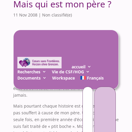
Mais qui est mon père ?
11 Nov 2008
|
Non classifié(e)
CSF CAEN
Bonjour, je voudrais vous dire que je suis
particulièrement heureux d’être bientôt parmi vous
mais je ne sais pas si je le mérite. Pourquoi ? Nous
accueil
avons des points communs : nous avons tous
Recherches
Vie de CSF/HOG
souffert, notre père était « l’ennemi » et cela faisait
Documents
Workspace
Français
désordre, nos mamans ont terriblement souffert et
Rechercher :
elles se sont tues, … murées dans leur secret à tout
jamais.
Mais pourtant chaque histoire est différente. Je n’ai
pas souffert à cause de mon père. Une fois, une
seule fois, en première année d’école primaire, je me
suis fait traité de « ptit boche ». Mon frère a