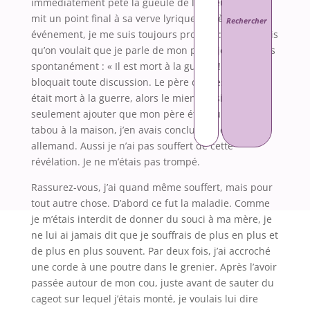
immédiatement pété la gueule de l’orateur, ce qui
mit un point final à sa verve lyrique. Après ce non
événement, je me suis toujours protégé : chaque fois
qu’on voulait que je parle de mon père, je répondais
spontanément : « Il est mort à la guerre ! », ce qui
bloquait toute discussion. Le père de mes frères
était mort à la guerre, alors le mien aussi. Je dois
seulement ajouter que mon père étant un sujet
tabou à la maison, j’en avais conclu qu’il était donc
allemand. Aussi je n’ai pas souffert de cette
révélation. Je ne m’étais pas trompé.
Rassurez-vous, j’ai quand même souffert, mais pour
tout autre chose. D’abord ce fut la maladie. Comme
je m’étais interdit de donner du souci à ma mère, je
ne lui ai jamais dit que je souffrais de plus en plus et
de plus en plus souvent. Par deux fois, j’ai accroché
une corde à une poutre dans le grenier. Après l’avoir
passée autour de mon cou, juste avant de sauter du
cageot sur lequel j’étais monté, je voulais lui dire