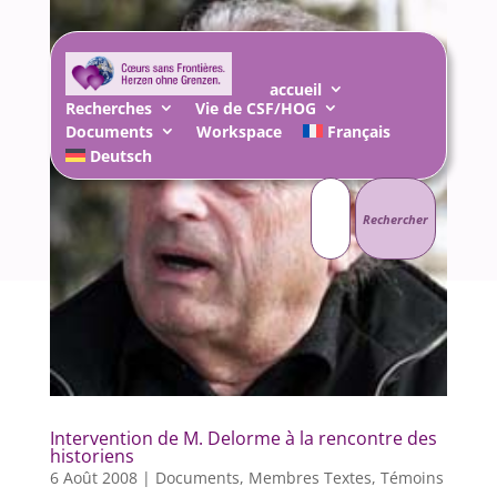
accueil
Recherches
Vie de CSF/HOG
Documents
Workspace
Français
Deutsch
Rechercher :
Intervention de M. Delorme à la rencontre des
historiens
6 Août 2008
|
Documents
,
Membres Textes
,
Témoins