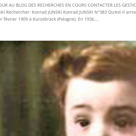
OUR AU BLOG DES RECHERCHES EN COURS CONTACTER LES GESTIO
KI Rechercher: Konrad JUNSKI Konrad JUNSKI N°383 Qu’est-il arriv
er février 1909 à Kurzebrack (Pologne). En 1936,...