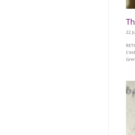
Th
22 J
RET
C’es
Gren