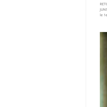
RET
JUNS
le 1