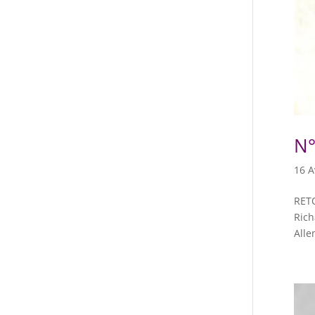
N°
16 A
RET
Rich
Alle