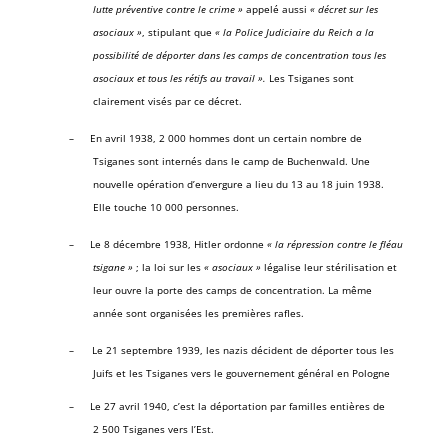
lutte préventive contre le crime »
appelé aussi
« décret sur les
asociaux »
, stipulant que
« la Police Judiciaire du Reich a la
possibilité de déporter dans les camps de concentration tous les
asociaux et tous les rétifs au travail ».
Les Tsiganes sont
clairement visés par ce décret.
–
En avril 1938, 2 000 hommes dont un certain nombre de
Tsiganes sont internés dans le camp de Buchenwald. Une
nouvelle opération d’envergure a lieu du 13 au 18 juin 1938.
Elle touche 10 000 personnes.
–
Le 8 décembre 1938, Hitler ordonne
« la répression contre le fléau
tsigane »
; la loi sur les
« asociaux »
légalise leur stérilisation et
leur ouvre la porte des camps de concentration. La même
année sont organisées les premières rafles.
–
Le 21 septembre 1939, les nazis décident de déporter tous les
Juifs et les Tsiganes vers le gouvernement général en Pologne
–
Le 27 avril 1940, c’est la déportation par familles entières de
2 500 Tsiganes vers l’Est.