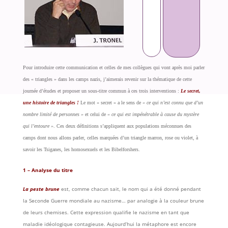
Pour introduire cette communication et celles de mes collègues qui vont après moi parler
des « triangles » dans les camps nazis, j’aimerais revenir sur la thématique de cette
journée d’études et proposer un sous-titre commun à ces trois interventions :
Le secret,
une histoire de triangles !
Le mot « secret » a le sens de
« ce qui n’est connu que d’un
nombre limité de personnes »
et celui de
« ce qui est impénétrable à cause du mystère
qui l’entoure »
. Ces deux définitions s’appliquent aux populations méconnues des
camps dont nous allons parler, celles marquées d’un triangle marron, rose ou violet, à
savoir les Tsiganes, les homosexuels et les Bibelforshers.
1 – Analyse du titre
La peste brune
est, comme chacun sait, le nom qui a été donné pendant
la Seconde Guerre mondiale au nazisme… par analogie à la couleur brune
de leurs chemises. Cette expression qualifie le nazisme en tant que
maladie idéologique contagieuse. Aujourd’hui la métaphore est encore