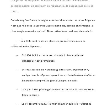
chargés de les supprimer. Une fois «
animalisés
» les
Untermenschen
devaient inspirer un sentiment de répugnance, de dégoût, puis de rejet
total…
De même qu’en France, la réglementation allemande contre les Tsiganes
n’est pas née avec la Seconde Guerre mondiale, comme en témoigne la
chrono­logie sommaire qui suit. Nous retiendrons quelques dates-clefs :
– Dès 1933 sont mises en place les premières mesures de
stérilisation des
Zigeuners
.
–
En 1934, la loi « contre les criminels irrécupérables et
dangereux » est promulguée.
–
En 1935, les lois de Nuremberg, dites
« sur l’aryanisation »,
catégorisent les
Zigeuners
parmi les
« criminels irrécupérables »
.
Le premier camp voit le jour à Cologne, en avril.
–
Le 6 juin 1936, promulgation d’un décret sur « la lutte contre le
fléau tsigane ».
–
Le 14 décembre 1937, Heinrich Himmler publie le
« décret de