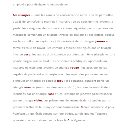
employée pour désigner le néo-nazisme.
Les triangles
– Dans les camps de concentration nazis, afin de permettre
aux SS de connaître le motif de l’incarcération de ceux dont ils avaient la
garde, les catégories de prisonniers étaient signalées par un système de
marquage combinant un triangle inversé de couleur et des lettres, cousus
sur leurs uniformes rayés. Les Juifs portaient deux triangles
jaunes
en
forme d’étoile de David ; les criminels étaient distingués par un triangle
inversé
vert
; les autres droit commun portaient ce même triangle vert, la
pointe dirigée vers le haut ; les prisonniers politiques, opposants au
nazisme et résistants avaient un triangle
rouge
; les asociaux et les
vagabonds portaient un triangle
noir
; les apatrides pouvaient se voir
attribuer un triangle de couleur
bleu
; les Tsiganes, auraient porté un
triangle
marron
(mais rien n’est moins sûr !)
; les homosexuels étaient
identifiés par un triangle
rose
et les Témoins de Jéhovah (Bibelforshers)
par un triangle
violet
. Les prisonniers étrangers étaient signalés par la
première lettre de leur pays (
F
pour
Französische
,
S
pour
Spanische
,
P
pour
Polnische
…), qui était cousue sur leur badge, tandis que les Tsiganes
pouvaient se voir tatouer sur le bras le
Z
de
Zigeuner
.