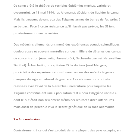
Ce camp a été le théâtre de terribles épidémies (typhus, variole et
dysenterie). Le 16 mai 1944, les Allemands décident de liquider le camp.
Mais ils trouvent devant eux des Tsiganes armés de barres de fer, prêts à
se battre… Face à cette résistance qu’il n’avait pas prévue, les SS font
provisoirement marche arrière.
Des médecins allemands ont mené des expériences pseudo-scientifiques
douloureuses et souvent mortelles sur des milliers de détenus des camps
de concentration (Auschwitz, Ravensbrück, Sachsenhausen et Natzweiller-
Struthof). À Auschwitz, un capitaine SS, le docteur Josef Mengele,
procédait à des expérimentations humaines sur des enfants tsiganes
marqués du sigle « matériel de guerre ». Ces abominations ont été
réalisées avec l’aval de la hiérarchie universitaire pour laquelle les
Tsiganes constituaient une « population test » pour l’«hygiène raciale »
dont le but était non seulement d’éliminer les races dites inférieures,
mais aussi de percer
in vivo
le secret génétique de la race allemande.
7 – En conclusion…
Contrairement à ce qui s’est produit dans la plupart des pays occupés, en