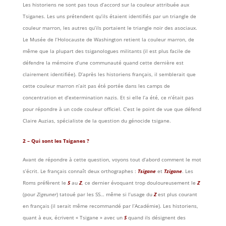
Les historiens ne sont pas tous d’accord sur la couleur attribuée aux
Tsiganes. Les uns prétendent qu’ils étaient identifiés par un triangle de
couleur marron, les autres qu’ils portaient le triangle noir des asociaux.
Le Musée de l’Holocauste de Washington retient la couleur marron, de
même que la plupart des tsiganologues militants (il est plus facile de
défendre la mémoire d’une communauté quand cette dernière est
clairement identifiée). D’après les historiens français, il semblerait que
cette couleur marron n’ait pas été portée dans les camps de
concentration et d’extermination nazis. Et si elle l’a été, ce n’était pas
pour répondre à un code couleur officiel. C’est le point de vue que défend
Claire Auzias, spécialiste de la question du génocide tsigane.
2 – Qui sont les Tsiganes ?
Avant de répondre à cette question, voyons tout d’abord comment le mot
s’écrit. Le français connaît deux orthographes :
Tsigane
et
Tzigane
. Les
Roms préfèrent le
S
au
Z
, ce dernier évoquant trop douloureusement le
Z
(pour
Zigeuner
) tatoué par les SS… même si l’usage du
Z
est plus courant
en français (il serait même recommandé par l’Académie). Les historiens,
quant à eux, écrivent « Tsigane » avec un
S
quand ils désignent des