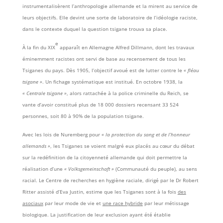
instrumentalisèrent l’anthropologie allemande et la mirent au service de
leurs objectifs. Elle devint une sorte de laboratoire de l’idéologie raciste,
dans le contexte duquel la question tsigane trouva sa place.
e
À la fin du XIX
apparaît en Allemagne Alfred Dillmann, dont les travaux
éminemment racistes ont servi de base au recensement de tous les
Tsiganes du pays. Dès 1905, l’objectif avoué est de lutter contre le
« fléau
tsigane »
. Un fichage systématique est institué. En octobre 1938, la
« Centrale tsigane »
, alors rattachée à la police criminelle du Reich, se
vante d’avoir constitué plus de 18 000 dossiers recensant 33 524
personnes, soit 80 à 90% de la population tsigane.
Avec les lois de Nuremberg pour
« la protection du sang et de l’honneur
allemands »
, les Tsiganes se voient malgré eux placés au cœur du débat
sur la redéfinition de la citoyenneté allemande qui doit permettre la
réalisation d’une
« Volksgemeinschaft »
(Communauté du peuple), au sens
racial. Le Centre de recherches en hygiène raciale, dirigé par le Dr Robert
Ritter assisté d’Eva Justin, estime que les Tsiganes sont à la fois
des
asociaux
par leur mode de vie et
une race hybride
par leur métissage
biologique. La justification de leur exclusion ayant été établie