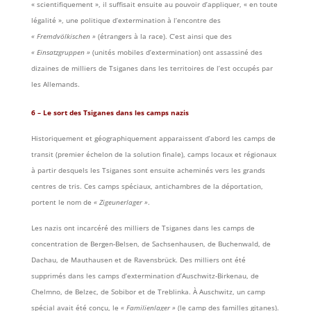
« scientifiquement », il suffisait ensuite au pouvoir d’appliquer, « en toute
légalité », une politique d’extermination à l’encontre des
« Fremdvölkischen »
(étrangers à la race). C’est ainsi que des
« Einsatzgruppen »
(unités mobiles d’extermination) ont assassiné des
dizaines de milliers de Tsiganes dans les territoires de l’est occupés par
les Allemands.
6 – Le sort des Tsiganes dans les camps nazis
Historiquement et géographiquement apparaissent d’abord les camps de
transit (premier échelon de la solution finale), camps locaux et régionaux
à partir desquels les Tsiganes sont ensuite acheminés vers les grands
centres de tris. Ces camps spéciaux, antichambres de la déportation,
portent le nom de
« Zigeunerlager »
.
Les nazis ont incarcéré des milliers de Tsiganes dans les camps de
concentration de Bergen-Belsen, de Sachsenhausen, de Buchenwald, de
Dachau, de Mauthausen et de Ravensbrück. Des milliers ont été
supprimés dans les camps d’extermination d’Auschwitz-Birkenau, de
Chelmno, de Belzec, de Sobibor et de Treblinka. À Auschwitz, un camp
spécial avait été conçu, le
« Familienlager »
(le camp des familles gitanes).