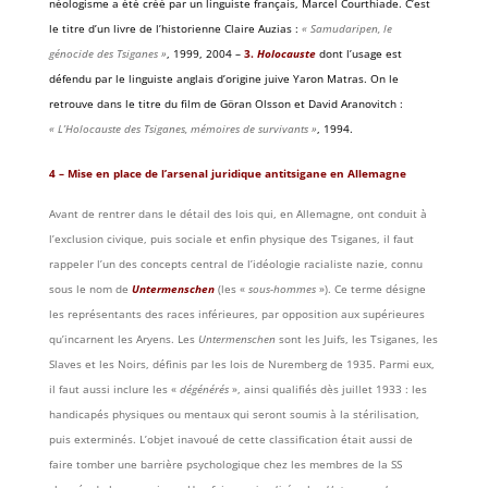
néologisme a été créé par un linguiste français, Marcel Courthiade. C’est
le titre d’un livre de l’historienne Claire Auzias :
« Samudaripen, le
génocide des Tsiganes »
, 1999, 2004 –
3.
Holocauste
dont l’usage est
défendu par le linguiste anglais d’origine juive Yaron Matras. On le
retrouve dans le titre du film de Göran Olsson et David Aranovitch :
« L’Holocauste des Tsiganes, mémoires de survivants »
, 1994.
4 – Mise en place de l’arsenal juridique antitsigane en Allemagne
Avant de rentrer dans le détail des lois qui, en Allemagne, ont conduit à
l’exclusion civique, puis sociale et enfin physique des Tsiganes, il faut
rappeler l’un des concepts central de l’idéologie racialiste nazie, connu
sous le nom de
Untermenschen
(les «
sous-hommes
»). Ce terme désigne
les représentants des races inférieures, par opposition aux supérieures
qu’incarnent les Aryens. Les
Untermenschen
sont les Juifs, les Tsiganes, les
Slaves et les Noirs, définis par les lois de Nuremberg de 1935. Parmi eux,
il faut aussi inclure les «
dégénérés
», ainsi qualifiés dès juillet 1933 : les
handicapés physiques ou mentaux qui seront soumis à la stérilisation,
puis exterminés. L’objet inavoué de cette classification était aussi de
faire tomber une barrière psychologique chez les membres de la SS