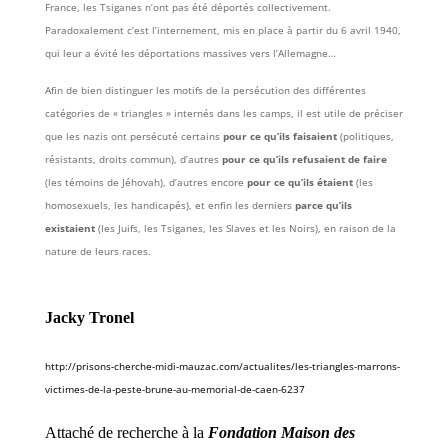
France, les Tsiganes n’ont pas été déportés collectivement.
Paradoxalement c’est l’internement, mis en place à partir du 6 avril 1940,
qui leur a évité les déportations massives vers l’Allemagne…
Afin de bien distinguer les motifs de la persécution des différentes
catégories de « triangles » internés dans les camps, il est utile de préciser
que les nazis ont persécuté certains
pour ce qu’ils faisaient
(politiques,
résistants, droits commun), d’autres
pour ce qu’ils refusaient de faire
(les témoins de Jéhovah), d’autres encore
pour ce qu’ils étaient
(les
homosexuels, les handicapés), et enfin les derniers
parce qu’ils
existaient
(les Juifs, les Tsiganes, les Slaves et les Noirs), en raison de la
nature de leurs races.
Jacky Tronel
http://prisons-cherche-midi-mauzac.com/actualites/les-triangles-marrons-
victimes-de-la-peste-brune-au-memorial-de-caen-6237
Attaché de recherche à la
Fondation Maison des