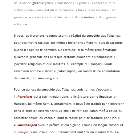
de la racine
grecque
genos
, « naissance », « genre », « espèce », et du
suffixe « cide » qui vient du latin
caedere
, « tuer », « massacrer ». Par
génocide, nous entendons la destruction d’une
nation
ou d’un groupe
ethnique.
Si tous les historiens reconnaissent la réalité du génocide des Tsiganes,
pour des motifs raciaux, ces mêmes historiens affichent leurs désaccords
quand il s’agit de le nommer. On retrouve ici la même problématique
qu’avec le génocide des Juifs que certains qualifient d’« holocauste »
(sacrifice religieux) et que d’autres, à l’exemple du Français Claude
Lanzmann nomme « shoah » (catastrophe), en raison d’une connotation
dénuée de tout sens religieux.
Pour ce qui est du génocide des Tsiganes, trois termes s’opposent :
1.
Porrajmos
qui a été introduit dans la littérature par le linguiste Ian
Hancock, lui-même Rom. Littéralement, il peut être traduit par « dévorer »
dans le sens d’« exterminer ». Ce choix ne fait pas l’unanimité à cause du
caractère sexuel du vocable, dont la racine peut se traduire par « viol » –
2.
Samudaripen
avec le préfixe
sa
qui signifie « tout » en langue romani et
mudaripen
« meurtre » : soit littéralement
tout tuer
ou
meurtre total
. Ce