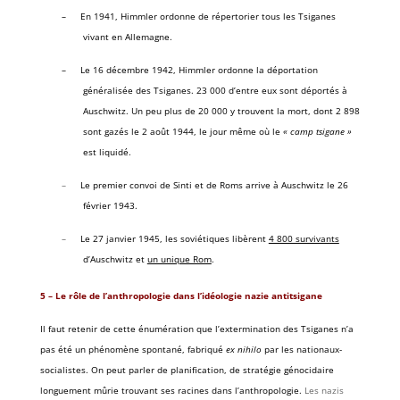
–
En 1941, Himmler ordonne de répertorier tous les Tsiganes
vivant en Allemagne.
–
Le 16 décembre 1942, Himmler ordonne la déportation
généralisée des Tsiganes. 23 000 d’entre eux sont déportés à
Auschwitz. Un peu plus de 20 000 y trouvent la mort, dont 2 898
sont gazés le 2 août 1944, le jour même où le
« camp tsigane »
est liquidé.
–
Le premier convoi de Sinti et de Roms arrive à Auschwitz le 26
février 1943.
–
Le 27 janvier 1945, les soviétiques libèrent
4 800 survivants
d’Auschwitz et
un unique Rom
.
5 – Le rôle de l’anthropologie dans l’idéologie nazie antitsigane
Il faut retenir de cette énumération que l’extermination des Tsiganes n’a
pas été un phénomène spontané, fabriqué
ex nihilo
par les nationaux-
socialistes. On peut parler de planification, de stratégie génocidaire
longuement mûrie trouvant ses racines dans l’anthro­pologie.
Les nazis