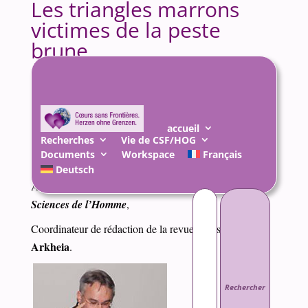
Les triangles marrons
victimes de la peste
brune
25 Déc 2010
|
Divers
,
Documents
accueil
Recherches
Vie de CSF/HOG
Documents
Workspace
Français
Jacky TRONEL
Deutsch
Attaché de recherche à la
Fondation Maison des
Rechercher :
Sciences de l’Homme
,
Coordinateur de rédaction de la revue d’Histoire
Arkheia
.