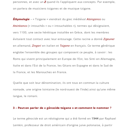
personnes, et avec un
Z
quand ils l’appliquent aux concepts. Par exemple,
on parlera de musiciens tsiganes et de musique tzigane.
Éthymologie
– « Tsigane » viendrait du grec médiéval
Atsinganos
ou
Atsinkanos
(« intouchés » ou « intouchables »), termes qui désignaient,
vers 1100, une secte hérétique installée en Grèce, dont les membres
évitaient tout contact avec leur entourage. Cette racine a donné
Zigeuner
en allemand,
Zingari
en italien et
Tsigane
en français. Ce terme générique
englobe l’ensemble des groupes qui composent ce peuple, à savoir : les
Roms qui vivent principalement en Europe de l’Est, les Sinti en Allemagne,
Italie et dans l’Est de la France, les Gitans en Espagne et dans le Sud de
la France, et les Manouches en France.
Quelle que soit leur dénomination, ils ont tous en commun la culture
nomade, une origine lointaine (le nord-ouest de l’Inde) ainsi qu’une même
langue, le romani.
3 – Peut-on parler de « génocide tsigane » et comment le nommer ?
Le terme
génocide
est un néologisme qui a été formé en
1944
par Raphael
Lemkin, professeur de droit américain d’origine juive polonaise, à partir