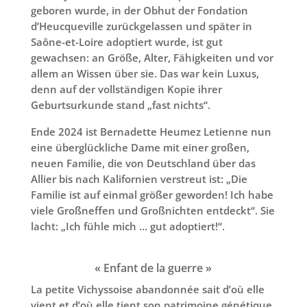
geboren wurde, in der Obhut der Fondation
d’Heucqueville zurückgelassen und später in
Saône-et-Loire adoptiert wurde, ist gut
gewachsen: an Größe, Alter, Fähigkeiten und vor
allem an Wissen über sie. Das war kein Luxus,
denn auf der vollständigen Kopie ihrer
Geburtsurkunde stand „fast nichts“.
Ende 2024 ist Bernadette Heumez Letienne nun
eine überglückliche Dame mit einer großen,
neuen Familie, die von Deutschland über das
Allier bis nach Kalifornien verstreut ist: „Die
Familie ist auf einmal größer geworden! Ich habe
viele Großneffen und Großnichten entdeckt“. Sie
lacht: „Ich fühle mich … gut adoptiert!“.
« Enfant de la guerre »
La petite Vichyssoise abandonnée sait d’où elle
vient et d’où elle tient son patrimoine génétique.