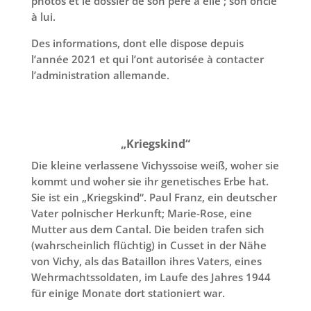
photos et le dossier de son père à elle ; son oncle
à lui.
Des informations, dont elle dispose depuis
l’année 2021 et qui l’ont autorisée à contacter
l’administration allemande.
„Kriegskind“
Die kleine verlassene Vichyssoise weiß, woher sie
kommt und woher sie ihr genetisches Erbe hat.
Sie ist ein „Kriegskind“. Paul Franz, ein deutscher
Vater polnischer Herkunft; Marie-Rose, eine
Mutter aus dem Cantal. Die beiden trafen sich
(wahrscheinlich flüchtig) in Cusset in der Nähe
von Vichy, als das Bataillon ihres Vaters, eines
Wehrmachtssoldaten, im Laufe des Jahres 1944
für einige Monate dort stationiert war.