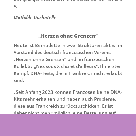
».
Mathilde Duchatelle
„Herzen ohne Grenzen“
Heute ist Bernadette in zwei Strukturen aktiv: im
Vorstand des deutsch-französischen Vereins
„Herzen ohne Grenzen“ und im französischen
Kollektiv „Nés sous X d’ici et d’ailleurs“. Ihr erster
Kampf: DNA-Tests, die in Frankreich nicht erlaubt
sind.
„Seit Anfang 2023 können Franzosen keine DNA-
Kits mehr erhalten und haben auch Probleme,
diese aus Frankreich zurückzuschicken. Es ist
daher nicht mehr möglich, eine Bestellung auf
den verschiedenen Seiten wie MyHeritage,
23andme und natürlich Ancestry, das schon
vorher keine Kits nach Frankreich verschickt hat,