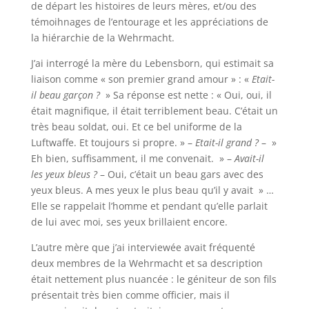
de départ les histoires de leurs mères, et/ou des
témoihnages de l’entourage et les appréciations de
la hiérarchie de la Wehrmacht.
J’ai interrogé la mère du Lebensborn, qui estimait sa
liaison comme « son premier grand amour » : «
Etait-
il beau garçon ?
» Sa réponse est nette : « Oui, oui, il
était magnifique, il était terriblement beau. C’était un
très beau soldat, oui. Et ce bel uniforme de la
Luftwaffe. Et toujours si propre. » –
Etait-il grand ?
– »
Eh bien, suffisamment, il me convenait. » –
Avait-il
les yeux bleus ?
– Oui, c’était un beau gars avec des
yeux bleus. A mes yeux le plus beau qu’il y avait » …
Elle se rappelait l’homme et pendant qu’elle parlait
de lui avec moi, ses yeux brillaient encore.
L’autre mère que j’ai interviewée avait fréquenté
deux membres de la Wehrmacht et sa description
était nettement plus nuancée : le géniteur de son fils
présentait très bien comme officier, mais il