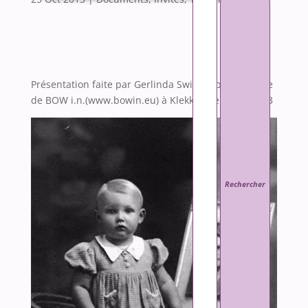
Présentation faite par Gerlinda Swillen, porte-parole
de BOW i.n.(www.bowin.eu) à Klekken, le 7 Juin 2013