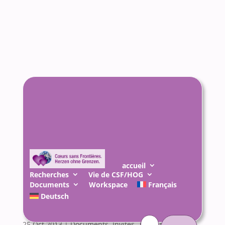
accueil
Recherches
Vie de CSF/HOG
Documents
Workspace
Français
Mon père, l’ennemi
Deutsch
inconnu
Rechercher :
25 Oct 2013
|
Documents
,
Invités
,
Témoins