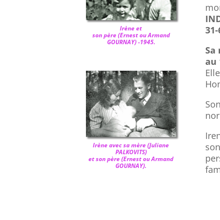
mon
IN
Irène et
31-
son père (
Ernest ou Armand
GOURNAY)
-1945.
Sa 
au 
Ell
Hon
Son
nor
Ire
Irène avec sa mère (
Juliane
son
PALKOVITS)
per
et son père (
Ernest ou Armand
GOURNAY)
.
fam