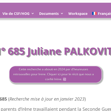
Vie de CSF/HOG
Documents
Workspace
Françai
° 685 Juliane PALKOVI
Cette recherche a abouti en 2024 par d'heureuses
retrouvailles pour Irene. Cliquer ici pour le récit que nous a
confié Irène.
 685
(
Recherche mise à jour en janvier 2023
)
 parents d’Irène travaillaient pendant la Seconde Gue