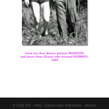
Irène mit ihrer Mutter (Juliane PALKOVITS)
und ihrem Vater (Ernest oder Armand GOURNAY).
1945
© 2026 CSF - HOG - Cœurs sans Frontières - Herzen