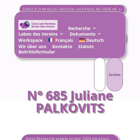
ZURÜCK ZUM BLOG ÜBER DIE LAUFENDE RECHERCHE
Recherche
Leben des Vereins
Dokumente
KONTAKTIEREN SIE HIER DEN VERANTWORTLICHEN
Workspace
Français
Deutsch
DIESER SUCHE
Wir über uns
Kontakte
Statuts
Beitrittsformular
Suchen
nach:
N° 685 Juliane
PALKOVITS
Diese Recherche endete im Jahr 2024 mit einem