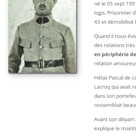
né le 05 sept 1901
logis. Prisonnier 
43 et démobilisé l
Quand il nous évoqu
des relations très
en périphérie d
relation amoureus
Hélas Pascal de c
Lacroq qui avait r
dans son portefeuil
ressemblait beau
Avant son départ à
explique le maint