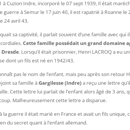
 à Cuzion Indre, incorporé le 07 sept 1939, Il était maréc
de guerre à Semur le 17 juin 40, il est rapatrié à Roanne le 2
e 24 avril 43.
ait sa captivité, il parlait souvent d’une famille avec qui il 
 cordiales.
Cette famille possédait un grand domaine a
e Dresde
. Lorsqu’il était prisonnier, Henri LACROQ a eu u
e dont un fils est né en 1942/43.
onnaît pas le nom de l’enfant, mais peu après son retour 
ejoint sa famille à
Gargilesse (Indre)
a reçu une lettre qu’i
le. Cette lettre lui parlait de l’enfant alors âgé de 3 ans, qu
coup. Malheureusement cette lettre a disparue.
 la guerre il était marié en France et avait un fils unique, 
ien du secret quant à l’enfant allemand.