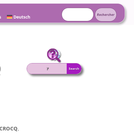
Rechercher :
s
Deutsch
Q
LACROCQ
,