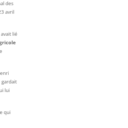
hal des
3 avril
avait lié
gricole
ne
Henri
l gardait
i lui
ce qui