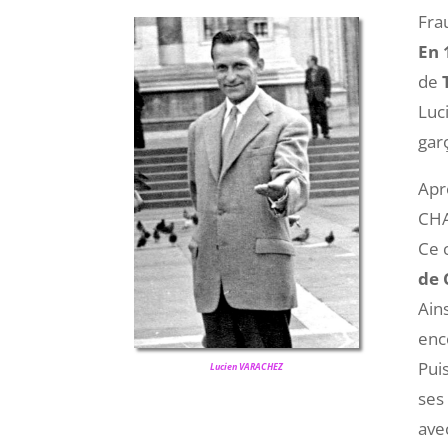
Fra
En 
de
Luc
gar
Apr
CHA
Ce 
de 
Ain
enc
Pui
Lucien VARACHEZ
ses
ave