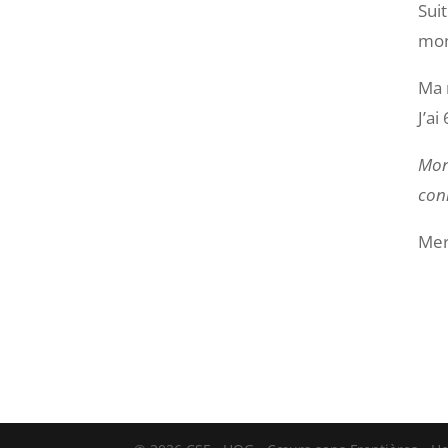
Suit
mon
Ma 
J’a
Mon 
con
Mer