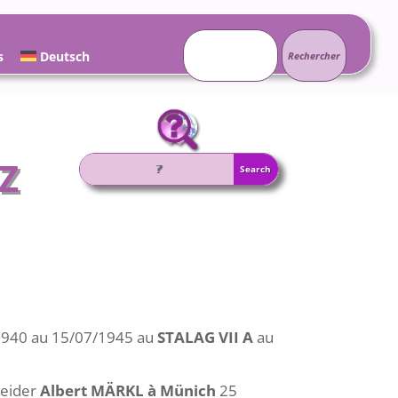
Rechercher :
s
Deutsch
Z
1940 au 15/07/1945 au
STALAG VII A
au
Beider
Albert MÄRKL à Münich
25