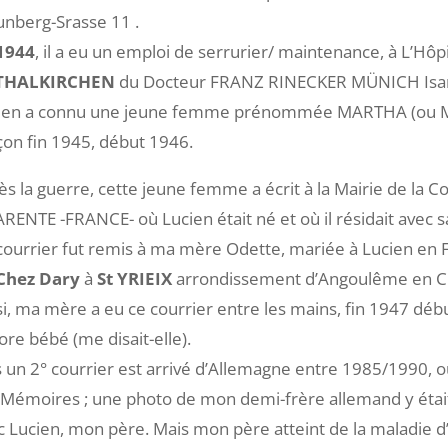
unberg-Srasse 11 .
1944
, il a eu un emploi de serrurier/ maintenance, à L’Hôpi
THALKIRCHEN
du Docteur FRANZ RINECKER MÜNICH Isart
ien a connu une jeune femme prénommée MARTHA (ou MARI
çon fin 1945, début 1946.
ès la guerre, cette jeune femme a écrit à la Mairie de l
RENTE -FRANCE- où Lucien était né et où il résidait avec 
courrier fut remis à ma mère Odette, mariée à Lucien en Fé
Chez Dary
à
St YRIEIX
arrondissement d’Angoulême en 
si, ma mère a eu ce courrier entre les mains, fin 1947 débu
ore bébé (me disait-elle).
s un 2° courrier est arrivé d’Allemagne entre 1985/1990, où
 Mémoires ; une photo de mon demi-frère allemand y était 
c Lucien, mon père. Mais mon père atteint de la maladie d