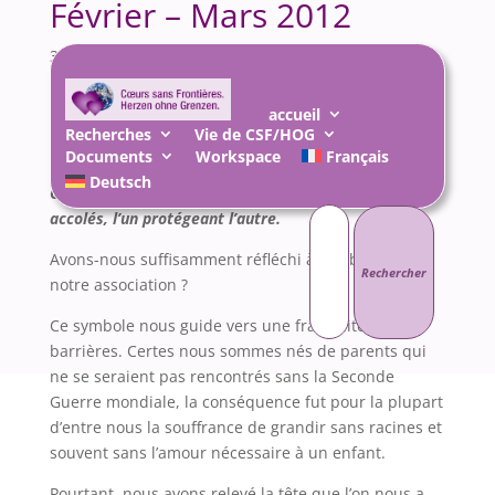
Février – Mars 2012
3 Avr 2012
|
AnnoncesNouvelles
,
Vie de l'Association
accueil
Recherches
Vie de CSF/HOG
Documents
Workspace
Français
Deutsch
Cœurs sans frontières, le globe terrestre, deux cœurs
Rechercher :
accolés, l’un protégeant l’autre.
Avons-nous suffisamment réfléchi à l’emblème de
notre association ?
Ce symbole nous guide vers une fraternité sans
barrières. Certes nous sommes nés de parents qui
ne se seraient pas rencontrés sans la Seconde
Guerre mondiale, la conséquence fut pour la plupart
d’entre nous la souffrance de grandir sans racines et
souvent sans l’amour nécessaire à un enfant.
Pourtant, nous avons relevé la tête que l’on nous a